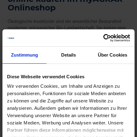
Onlineshop
Ökologische Insektizide sind ein wesentlicher Bestandteil
moderner, ertragreicher Bio-Landwirtschaft. Sie bieten eine
nachhaltige Lösung für den Schutz von Pflanzen vor
schädlichen Insekten, ohne dabei die Umwelt zu belasten.
Diese innovativen Produkte nutzen natürliche Wirkstoffe. Im
Gegensatz zu herkömmlichen chemischen Insektiziden
Zustimmung
Details
Über Cookies
minimieren ökologische Varianten das Risiko von Resistenzen
und reduzieren die schädlichen Auswirkungen auf Bienen,
Vögel und andere wichtige Bestäuber. Ein ideales Beispiel
Diese Webseite verwendet Cookies
dafür ist unser Produkt
Para Sommer
.
Wir verwenden Cookies, um Inhalte und Anzeigen zu
personalisieren, Funktionen für soziale Medien anbieten
Produkte vergleichen
zu können und die Zugriffe auf unsere Website zu
analysieren. Außerdem geben wir Informationen zu Ihrer
Sie haben keine Artikel zum Vergleichen.
Verwendung unserer Website an unsere Partner für
soziale Medien, Werbung und Analysen weiter. Unsere
Partner führen diese Informationen möglicherweise mit