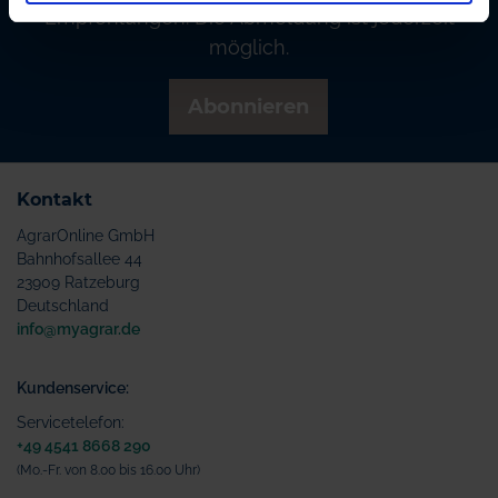
Empfehlungen. Die Abmeldung ist jederzeit
möglich.
Abonnieren
Kontakt
AgrarOnline GmbH
Bahnhofsallee 44
23909 Ratzeburg
Deutschland
info@myagrar.de
Kundenservice:
Servicetelefon:
+49 4541 8668 290
(Mo.-Fr. von 8.00 bis 16.00 Uhr)