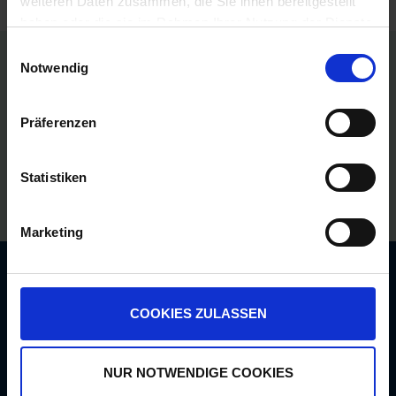
weiteren Daten zusammen, die Sie ihnen bereitgestellt
haben oder die sie im Rahmen Ihrer Nutzung der Dienste
gesammelt haben.
Einwilligungsauswahl
Notwendig
Persönliche Preise nach Anmeldung
Versandkostenfrei ab 250€
Präferenzen
Erstklassiger Kundenservice
Statistiken
Bezahlung auf Rechnung
Marketing
Newsletter: 10€ Gutschein
sichern!
COOKIES ZULASSEN
Unser kostenloser Newsletter informiert Sie
regelmäßig über Aktionen, Neuigkeiten zu
NUR NOTWENDIGE COOKIES
Produkten und pflanzenbaulichen