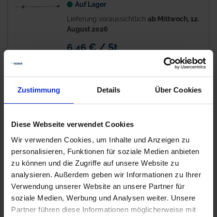
Auf Lager
Lieferung voraussichtlich
ab Mittwoch, 12.
August 2026
6,46 € / St
6,46 €
pro 1 Stück
zzgl. 19% MwSt.
Zustimmung
Details
Über Cookies
GRANIT Kunststoffpfahl
Auf Lager
Diese Webseite verwendet Cookies
Lieferung voraussichtlich
ab Mittwoch, 12.
Wir verwenden Cookies, um Inhalte und Anzeigen zu
August 2026
personalisieren, Funktionen für soziale Medien anbieten
zu können und die Zugriffe auf unsere Website zu
8,79 € / St
analysieren. Außerdem geben wir Informationen zu Ihrer
8,79 €
pro 1 Stück
Verwendung unserer Website an unsere Partner für
zzgl. 19% MwSt.
soziale Medien, Werbung und Analysen weiter. Unsere
Partner führen diese Informationen möglicherweise mit