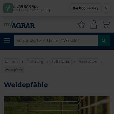
myAGRAR App
Bei Google Play
Der Landwirtschafts-Shop
W
SC
/
AR
/
Startseite
Tierhaltung
Stall & Weide
Weidezäune
WI
Weidepfähle
Weidepfähle