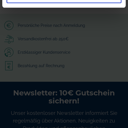
Persönliche Preise nach Anmeldung
Versandkostenfrei ab 250€
Erstklassiger Kundenservice
Bezahlung auf Rechnung
Newsletter: 10€ Gutschein
sichern!
Unser kostenloser Newsletter informiert Sie
regelmäßig über Aktionen, Neuigkeiten zu