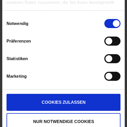
weiteren Daten zusammen, die Sie ihnen bereitgestellt
GRANIT Winkelstahlpfahl
haben oder die sie im Rahmen Ihrer Nutzung der Dienste
Auf Lager
gesammelt haben.
Einwilligungsauswahl
Lieferung voraussichtlich
ab Mittwoch, 12.
Notwendig
August 2026
5,88 € / St
Präferenzen
5,88 €
pro 1 Stück
zzgl. 19% MwSt.
Statistiken
Artikel pro Seite
Marketing
Produkte vergleichen
COOKIES ZULASSEN
Sie haben keine Artikel zum Vergleichen.
NUR NOTWENDIGE COOKIES