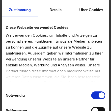
DPD, GLS oder Hellmann:
Zustimmung
Details
Über Cookies
Ihre Pakete oder Paletten verlassen unser Lager und
werden an unsere Logistikpartner DPD, GLS oder
Hellmann übergeben. Sie erhalten eine E-Mail als
Diese Webseite verwendet Cookies
Versandbestätigung, in der wir Ihnen Ihre
Sendungsnummer zur Nachverfolgung der Pakete
Wir verwenden Cookies, um Inhalte und Anzeigen zu
mitteilen.
personalisieren, Funktionen für soziale Medien anbieten
zu können und die Zugriffe auf unsere Website zu
analysieren. Außerdem geben wir Informationen zu Ihrer
Verwendung unserer Website an unsere Partner für
soziale Medien, Werbung und Analysen weiter. Unsere
Partner führen diese Informationen möglicherweise mit
weiteren Daten zusammen, die Sie ihnen bereitgestellt
haben oder die sie im Rahmen Ihrer Nutzung der Dienste
gesammelt haben.
Einwilligungsauswahl
6. Auslieferung der
Notwendig
Pakete/Paletten zu Ihnen auf
den Betrieb:
Präferenzen