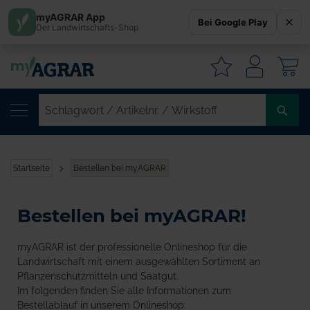
myAGRAR App
Bei Google Play
Der Landwirtschafts-Shop
W
SC
/
AR
/
Startseite
Bestellen bei myAGRAR
WI
Bestellen bei myAGRAR!
myAGRAR ist der professionelle Onlineshop für die
Landwirtschaft mit einem ausgewählten Sortiment an
Pflanzenschutzmitteln und Saatgut.
Im folgenden finden Sie alle Informationen zum
Bestellablauf in unserem Onlineshop: