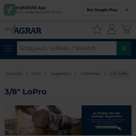
myAGRAR App
Bei Google Play
Der Landwirtschafts-Shop
W
SC
/
AR
/
Startseite
Forst
Sägeketten
Halbmeißel
3/8" LoPro
WI
3/8" LoPro