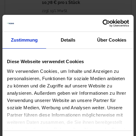
10,78 €
pro 1 Stück
zzgl. 19% MwSt.
GRANIT Sägekette Halbmeißel
3/8" LoPro, 1,1 mm, 52 TG
Zustimmung
Details
Über Cookies
Auf Lager
Lieferung voraussichtlich
ab Mittwoch, 12.
Diese Webseite verwendet Cookies
August 2026
Wir verwenden Cookies, um Inhalte und Anzeigen zu
9,99 € / St
personalisieren, Funktionen für soziale Medien anbieten
9,99 €
pro 1 Stück
zu können und die Zugriffe auf unsere Website zu
analysieren. Außerdem geben wir Informationen zu Ihrer
zzgl. 19% MwSt.
Verwendung unserer Website an unsere Partner für
soziale Medien, Werbung und Analysen weiter. Unsere
GRANIT Sägekette Halbmeißel
Partner führen diese Informationen möglicherweise mit
3/8" LoPro, 1,3 mm, 50 TG
weiteren Daten zusammen, die Sie ihnen bereitgestellt
haben oder die sie im Rahmen Ihrer Nutzung der Dienste
Auf Lager