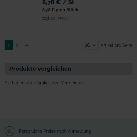
8,78 € / St
8,78 €
pro 1 Stück
zzgl. 19% MwSt.
Weiter
1
2
→
Artikel pro Seite
Produkte vergleichen
Sie haben keine Artikel zum Vergleichen.
Persönliche Preise nach Anmeldung