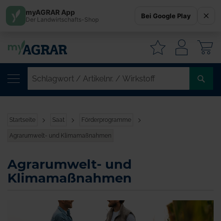
myAGRAR App
Bei Google Play
Der Landwirtschafts-Shop
W
SC
/
AR
/
Startseite
Saat
Förderprogramme
WI
Agrarumwelt- und Klimamaßnahmen
Agrarumwelt- und
Klimamaßnahmen