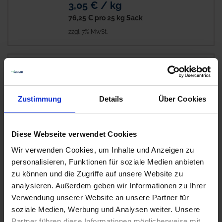
3,05 € / kg
76,25 €
pro 25 kg Sack
zzgl. 7% MwSt.
Viterra Zwischenfrucht Mais
10
Struktur
Auf Lager
Zustimmung
Details
Über Cookies
Lieferung voraussichtlich
ab Dienstag, 11.
August 2026
Diese Webseite verwendet Cookies
4,28 € / kg
Wir verwenden Cookies, um Inhalte und Anzeigen zu
107,00 €
pro 25 kg Sack
personalisieren, Funktionen für soziale Medien anbieten
zzgl. 7% MwSt.
zu können und die Zugriffe auf unsere Website zu
analysieren. Außerdem geben wir Informationen zu Ihrer
Verwendung unserer Website an unsere Partner für
DSV TerraLife BetaSola
10
soziale Medien, Werbung und Analysen weiter. Unsere
Auf Lager
Partner führen diese Informationen möglicherweise mit