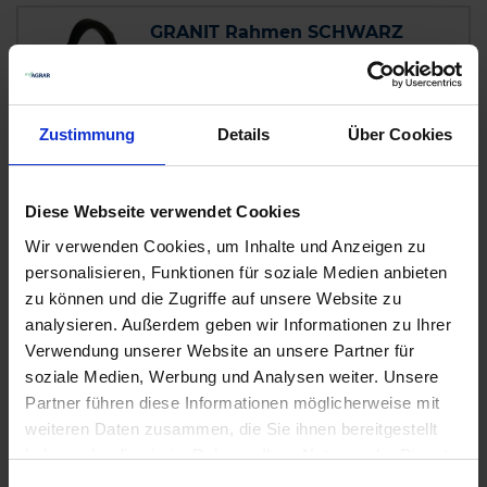
GRANIT Rahmen SCHWARZ
Auf Lager
Lieferung voraussichtlich
ab Donnerstag,
13. August 2026
Zustimmung
Details
Über Cookies
8,44 € / St
8,44 €
pro 1 Stück
Diese Webseite verwendet Cookies
zzgl. 19% MwSt.
Wir verwenden Cookies, um Inhalte und Anzeigen zu
personalisieren, Funktionen für soziale Medien anbieten
GRANIT LED Arbeitsscheinwerfer
zu können und die Zugriffe auf unsere Website zu
6
f. Feldspritze
analysieren. Außerdem geben wir Informationen zu Ihrer
Verwendung unserer Website an unsere Partner für
Auf Lager
soziale Medien, Werbung und Analysen weiter. Unsere
Lieferung voraussichtlich
ab Donnerstag,
Partner führen diese Informationen möglicherweise mit
13. August 2026
weiteren Daten zusammen, die Sie ihnen bereitgestellt
60,64 € / St
haben oder die sie im Rahmen Ihrer Nutzung der Dienste
gesammelt haben.
60,64 €
pro 1 Stück