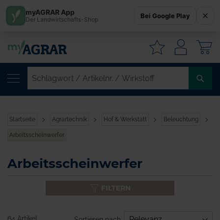
myAGRAR App
Bei Google Play
Der Landwirtschafts-Shop
W
SC
/
AR
/
Startseite
Agrartechnik
Hof & Werkstatt
Beleuchtung
WI
Arbeitsscheinwerfer
Arbeitsscheinwerfer
FILTERN
64 Artikel
Sortieren nach