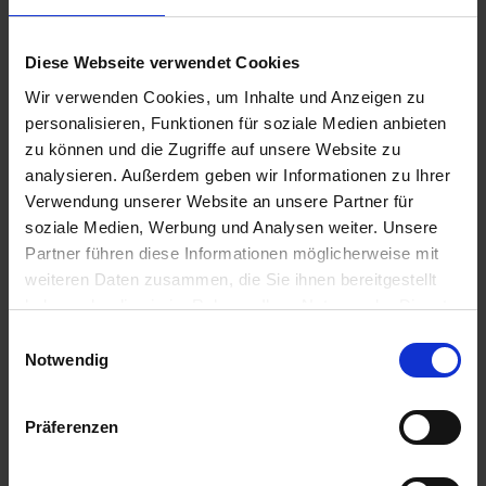
17,26 €
pro 1 Stück
zzgl. 19% MwSt.
Diese Webseite verwendet Cookies
Wir verwenden Cookies, um Inhalte und Anzeigen zu
GRANIT Sortiment
2
personalisieren, Funktionen für soziale Medien anbieten
Kotflügelscheiben
zu können und die Zugriffe auf unsere Website zu
analysieren. Außerdem geben wir Informationen zu Ihrer
Auf Lager
Verwendung unserer Website an unsere Partner für
Lieferung voraussichtlich
ab Donnerstag,
soziale Medien, Werbung und Analysen weiter. Unsere
13. August 2026
Partner führen diese Informationen möglicherweise mit
26,02 € / St
weiteren Daten zusammen, die Sie ihnen bereitgestellt
26,02 €
pro 1 Stück
haben oder die sie im Rahmen Ihrer Nutzung der Dienste
gesammelt haben.
zzgl. 19% MwSt.
Einwilligungsauswahl
Notwendig
GRANIT Kotflügelscheibe
1
Präferenzen
Auf Lager
Lieferung voraussichtlich
ab Donnerstag,