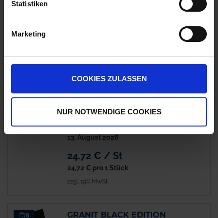
Statistiken
13. August 2026
16,12 € / St
Marketing
16,12 €
pro 1 Stück
zzgl. 19% MwSt.
COOKIES ZULASSEN
GRANIT Sortiment
2
Sicherungsringe
NUR NOTWENDIGE COOKIES
Auf Lager
Lieferung voraussichtlich
ab Donnerstag,
13. August 2026
24,72 € / St
24,72 €
pro 1 Stück
zzgl. 19% MwSt.
GRANIT BLACK EDITION
8