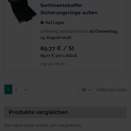
Sortimentskoffer
Sicherungsringe außen
Auf Lager
Lieferung voraussichtlich
ab Donnerstag,
13. August 2026
89,77 € / St
89,77 €
pro 1 Stück
zzgl. 19% MwSt.
Weiter
1
2
→
Artikel pro Seite
Produkte vergleichen
Sie haben keine Artikel zum Vergleichen.