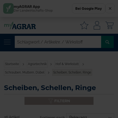
myAGRAR App
Bei Google Play
Der Landwirtschafts-Shop
W
SC
/
AR
/
Startseite
Agrartechnik
Hof & Werkstatt
WI
Schrauben, Muttern, Dübel
Scheiben, Schellen, Ringe
Scheiben, Schellen, Ringe
FILTERN
26 Artikel
Sortieren nach