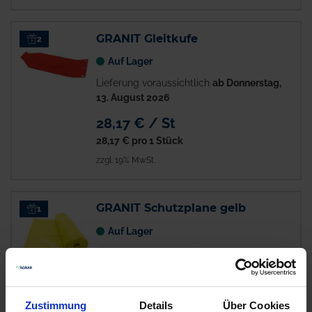
GRANIT Gleitkufe
2
Auf Lager
Lieferung voraussichtlich
ab Donnerstag,
13. August 2026
28,17 € / St
28,17 €
pro 1 Stück
zzgl. 19% MwSt.
GRANIT Schutzplane gelb
1
Auf Lager
Lieferung voraussichtlich
ab Donnerstag,
13. August 2026
18,51 € / St
Zustimmung
Details
Über Cookies
18,51 €
pro 1 Stück