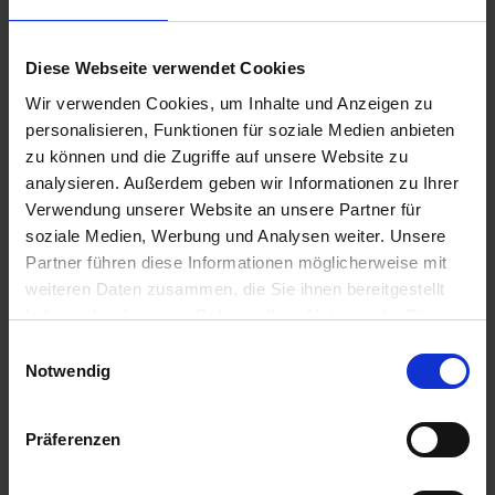
zzgl. 19% MwSt.
Diese Webseite verwendet Cookies
Wir verwenden Cookies, um Inhalte und Anzeigen zu
GRANIT Gleitteller
12
personalisieren, Funktionen für soziale Medien anbieten
Nicht lieferbar
zu können und die Zugriffe auf unsere Website zu
Ausverkauft
analysieren. Außerdem geben wir Informationen zu Ihrer
Verwendung unserer Website an unsere Partner für
127,06 € / St
soziale Medien, Werbung und Analysen weiter. Unsere
127,06 €
pro 1 Stück
Partner führen diese Informationen möglicherweise mit
zzgl. 19% MwSt.
weiteren Daten zusammen, die Sie ihnen bereitgestellt
haben oder die sie im Rahmen Ihrer Nutzung der Dienste
gesammelt haben.
Einwilligungsauswahl
Artikel pro Seite
Notwendig
Produkte vergleichen
Präferenzen
Sie haben keine Artikel zum Vergleichen.