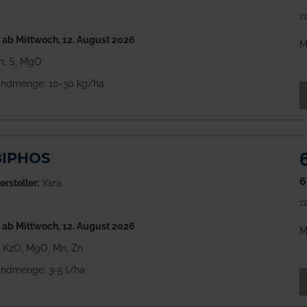
zz
h
ab Mittwoch, 12. August 2026
M
Zn, S, MgO
ndmenge: 10-30 kg/ha
M
BIPHOS
6
ersteller:
Yara
zz
h
ab Mittwoch, 12. August 2026
M
5, K2O, MgO, Mn, Zn
ndmenge: 3-5 l/ha
M