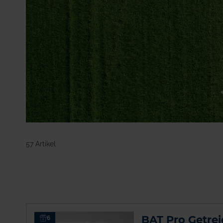
Düngerarten
Certis Belchim B.V.
Blattdünger -
Cheminova
Mehrnährstoffe
COMPO EXPERT
Biostimulanzien
Distrimex
Blattdünger -
Einzelnährstoffe
Mehr anzeigen
Mikrogranulat
Mineraldünger -
Sackware
Wirtschaftsdünger-
Analytik
57 Artikel
Mehr anzeigen
BAT Pro Getrei
6