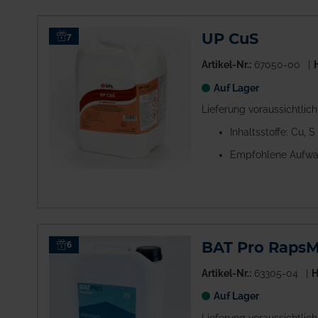
UP CuS
7
Artikel-Nr.:
67050-00
H
Auf Lager
Lieferung voraussichtlic
Inhaltsstoffe: Cu, S
Empfohlene Aufwa
BAT Pro RapsM
6
Artikel-Nr.:
63305-04
H
Auf Lager
Lieferung voraussichtlic