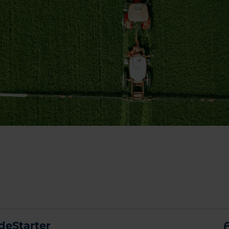
Calcium
Calciumoxid
Eisen
Kaliumoxid
Mehr anzeigen
deStarter