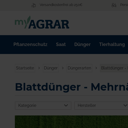
Zum
Versandkostenfrei ab 250€
Pers
Inhalt
springen
Pflanzenschutz
Saat
Dünger
Tierhaltung
Startseite
Dünger
Düngerarten
Blattdünger -
Blattdünger - Mehrn
Kategorie
Hersteller
Dünger
Campag