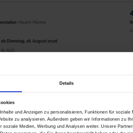
9
ersteller:
Hauert Manna
zz
h
ab Dienstag, 18. August 2026
, N, K2O
ndmenge: 3-10 l/ha
M
Details
ide Plus
8
Cookies
ersteller:
Yara
nhalte und Anzeigen zu personalisieren, Funktionen für soziale
zz
Website zu analysieren. Außerdem geben wir Informationen zu I
h
ab Mittwoch, 12. August 2026
M
r soziale Medien, Werbung und Analysen weiter. Unsere Partner
gO, Cu, Mn, Zn, B