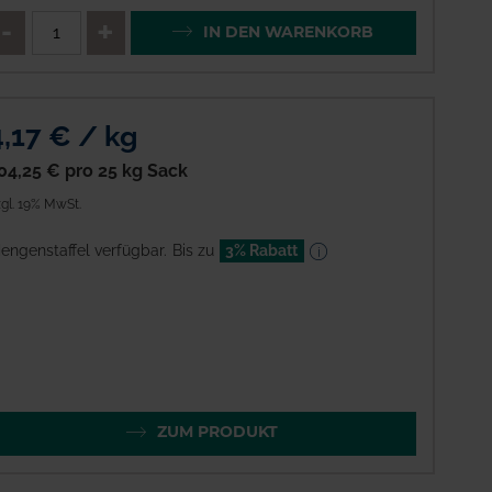
enge
QTY_CONTROL_DECREASE
QTY_CONTROL_INCREAS
IN DEN WARENKORB
4,17 € / kg
04,25 €
pro 25 kg Sack
gl. 19% MwSt.
engenstaffel verfügbar.
Bis zu
3% Rabatt
ZUM PRODUKT