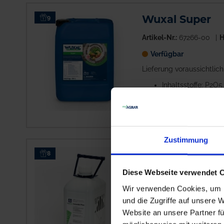
Wuxal Super
9
Artikel-Nr.:
67266-00
H
Verfügbar
Lieferung voraussichtlic
Inhaltsstoffe: P2O5
Empfohlene Aufwa
Zustimmung
YaraVita Getre
8
Diese Webseite verwendet 
Artikel-Nr.:
63280-02
H
Wir verwenden Cookies, um I
Auf Lager
und die Zugriffe auf unsere 
Lieferung voraussichtlic
Website an unsere Partner fü
Inhaltsstoffe: N, M