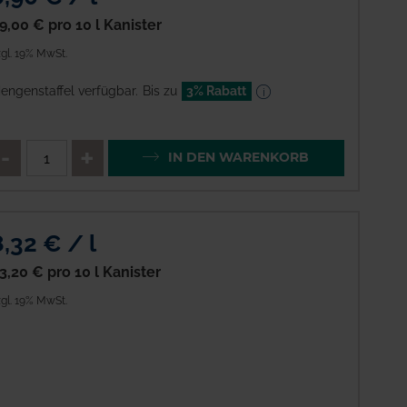
9,00 €
pro 10 l Kanister
gl. 19% MwSt.
engenstaffel verfügbar.
Bis zu
3% Rabatt
enge
QTY_CONTROL_DECREASE
QTY_CONTROL_INCREAS
IN DEN WARENKORB
8,32 € / l
3,20 €
pro 10 l Kanister
gl. 19% MwSt.