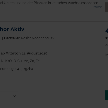
und Unterstützung der Pflanzen in kritischen Wachstumsphasen
M
mehr
hor Aktiv
1
Hersteller:
Rosier Nederland B.V
zz
h
ab Mittwoch, 12. August 2026
M
, N, K2O, B, Cu, Mn, Zn, Fe
ndmenge: 4-5 kg/ha