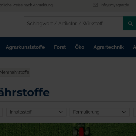
önliche Preise nach Anmeldung
info@myagrar.de
/
/
Agrarkunststoffe
Forst
Öko
Agrartechnik
A
 Mehrnährstoffe
ährstoffe
Inhaltsstoff
Formulierung
fest
flüssig
Bor