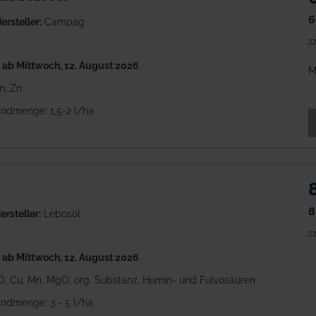
6
ersteller:
Campag
zz
h
ab Mittwoch, 12. August 2026
M
n, Zn
ndmenge: 1,5-2 l/ha
M
8
ersteller:
Lebosol
zz
h
ab Mittwoch, 12. August 2026
K2O, Cu, Mn, MgO, org. Substanz, Humin- und Fulvosäuren
ndmenge: 3 - 5 l/ha