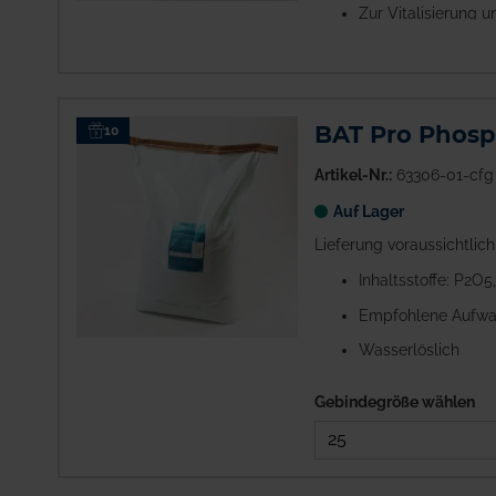
Zur Vitalisierung 
BAT Pro Phosp
10
Artikel-Nr.:
63306-01-cfg
Auf Lager
Lieferung voraussichtlic
Inhaltsstoffe: P2O5
Empfohlene Aufwa
Wasserlöslich
Gebindegröße
wählen