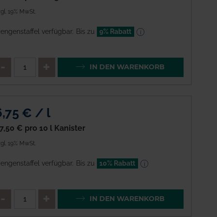
gl. 19% MwSt.
engenstaffel verfügbar.
Bis zu
9% Rabatt
enge
QTY_CONTROL_DECREASE
QTY_CONTROL_INCREAS
IN DEN WARENKORB
6,75 € / l
7,50 €
pro 10 l Kanister
gl. 19% MwSt.
engenstaffel verfügbar.
Bis zu
10% Rabatt
enge
QTY_CONTROL_DECREASE
QTY_CONTROL_INCREAS
IN DEN WARENKORB