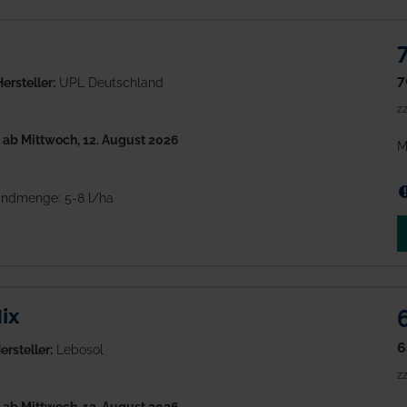
7
ersteller:
UPL Deutschland
zz
h
ab Mittwoch, 12. August 2026
M
ndmenge: 5-8 l/ha
ix
6
ersteller:
Lebosol
zz
h
ab Mittwoch, 12. August 2026