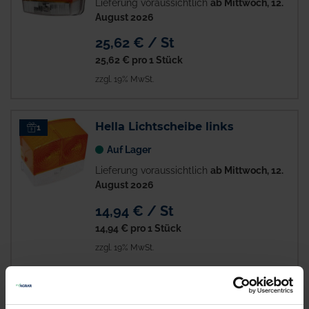
Lieferung voraussichtlich
ab Mittwoch, 12.
August 2026
25,62 € / St
25,62 €
pro 1 Stück
zzgl. 19% MwSt.
Hella Lichtscheibe links
1
Auf Lager
Lieferung voraussichtlich
ab Mittwoch, 12.
August 2026
14,94 € / St
14,94 €
pro 1 Stück
zzgl. 19% MwSt.
Hella Lichtscheibe
1