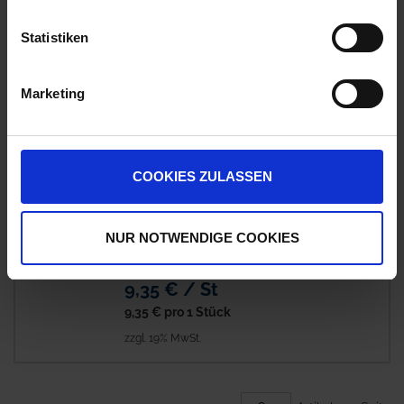
Nicht lieferbar
Statistiken
Ausverkauft
21,37 € / St
Marketing
21,37 €
pro 1 Stück
zzgl. 19% MwSt.
COOKIES ZULASSEN
GRANIT Blink-Positionsleuchte
Nicht lieferbar
NUR NOTWENDIGE COOKIES
Ausverkauft
9,35 € / St
9,35 €
pro 1 Stück
zzgl. 19% MwSt.