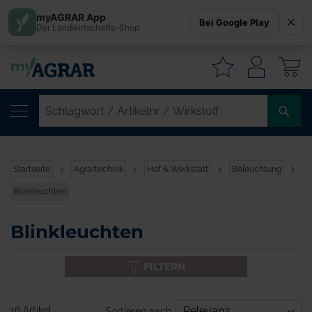
myAGRAR App
Bei Google Play
Der Landwirtschafts-Shop
W
SC
/
AR
/
Startseite
Agrartechnik
Hof & Werkstatt
Beleuchtung
WI
Blinkleuchten
Blinkleuchten
FILTERN
16 Artikel
Sortieren nach