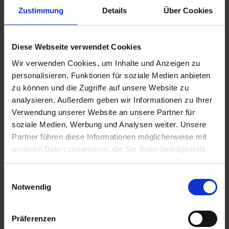
Auf Lager
Zustimmung
Details
Über Cookies
Lieferung voraussichtlich
ab Mittwoch, 12.
August 2026
Diese Webseite verwendet Cookies
12,50 € / St
Wir verwenden Cookies, um Inhalte und Anzeigen zu
12,50 €
pro 1 Stück
personalisieren, Funktionen für soziale Medien anbieten
zzgl. 19% MwSt.
zu können und die Zugriffe auf unsere Website zu
analysieren. Außerdem geben wir Informationen zu Ihrer
Verwendung unserer Website an unsere Partner für
GRANIT Blink-Positionsleuchte
2
soziale Medien, Werbung und Analysen weiter. Unsere
Nicht lieferbar
Partner führen diese Informationen möglicherweise mit
Ausverkauft
weiteren Daten zusammen, die Sie ihnen bereitgestellt
haben oder die sie im Rahmen Ihrer Nutzung der Dienste
25,51 € / St
gesammelt haben.
Einwilligungsauswahl
25,51 €
pro 1 Stück
Notwendig
zzgl. 19% MwSt.
Präferenzen
GRANIT Lichtscheibe
2