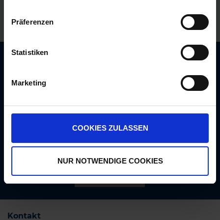
Bezahlung auf Rechnung
Präferenzen
Statistiken
Newsletter: 10€ Gutschein
sichern!
Marketing
Unser kostenloser Newsletter informiert Sie
regelmäßig über Aktionen, Neuigkeiten zu
Produkten und pflanzenbaulichen
COOKIES ZULASSEN
Empfehlungen. Die Abmeldung ist jederzeit
möglich.
NUR NOTWENDIGE COOKIES
Abonnieren
Kontakt