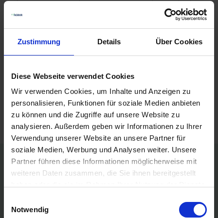
die Art des Futters, die Anzahl und Art der Tiere sowie die
verfügbare Stallfläche. Eine durchdachte Planung und
Platzierung von Raufen und Trögen kann die Futtereffizienz
verbessern und das Tierwohl steigern.
Zustimmung
Details
Über Cookies
Produkte vergleichen
Diese Webseite verwendet Cookies
Sie haben keine Artikel zum Vergleichen.
Wir verwenden Cookies, um Inhalte und Anzeigen zu
personalisieren, Funktionen für soziale Medien anbieten
zu können und die Zugriffe auf unsere Website zu
analysieren. Außerdem geben wir Informationen zu Ihrer
Verwendung unserer Website an unsere Partner für
soziale Medien, Werbung und Analysen weiter. Unsere
Partner führen diese Informationen möglicherweise mit
Persönliche Preise nach Anmeldung
weiteren Daten zusammen, die Sie ihnen bereitgestellt
haben oder die sie im Rahmen Ihrer Nutzung der Dienste
Versandkostenfrei ab 250€
gesammelt haben.
Einwilligungsauswahl
Notwendig
Erstklassiger Kundenservice