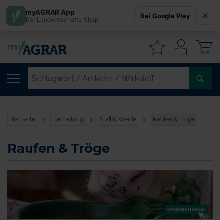
myAGRAR App
Bei Google Play
Der Landwirtschafts-Shop
W
SC
/
AR
/
Startseite
Tierhaltung
Stall & Weide
Raufen & Tröge
WI
Raufen & Tröge