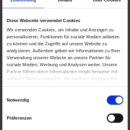
Inovel CleverSpray Pro
291
Diese Webseite verwendet Cookies
Verfügbar
Wir verwenden Cookies, um Inhalte und Anzeigen zu
Lieferung voraussichtlich
ab Donnerstag,
personalisieren, Funktionen für soziale Medien anbieten
20. August 2026
zu können und die Zugriffe auf unsere Website zu
analysieren. Außerdem geben wir Informationen zu Ihrer
2.918,72 € / St
Verwendung unserer Website an unsere Partner für
2.918,72 €
pro 1 Stück
soziale Medien, Werbung und Analysen weiter. Unsere
zzgl. 19% MwSt.
Partner führen diese Informationen möglicherweise mit
weiteren Daten zusammen, die Sie ihnen bereitgestellt
haben oder die sie im Rahmen Ihrer Nutzung der Dienste
POLMAC Turbine Radpid Check
16
gesammelt haben.
Einwilligungsauswahl
Verfügbar
Notwendig
Lieferung voraussichtlich ab 30.09.26
168,14 € / St
Präferenzen
168,14 €
pro 1 Stück