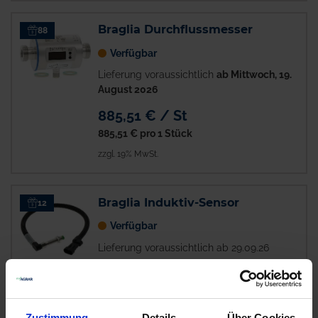
Braglia Durchflussmesser
88
Verfügbar
Lieferung voraussichtlich
ab Mittwoch, 19.
August 2026
885,51 € / St
885,51 €
pro 1 Stück
zzgl. 19% MwSt.
Braglia Induktiv-Sensor
12
Verfügbar
Lieferung voraussichtlich ab 29.09.26
121,50 € / St
121,50 €
pro 1 Stück
zzgl. 19% MwSt.
Zustimmung
Details
Über Cookies