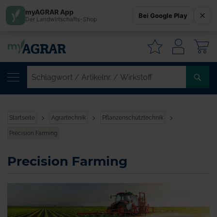
myAGRAR App
Bei Google Play
Der Landwirtschafts-Shop
W
SC
/
AR
/
Startseite
Agrartechnik
Pflanzenschutztechnik
WI
Precision Farming
Precision Farming