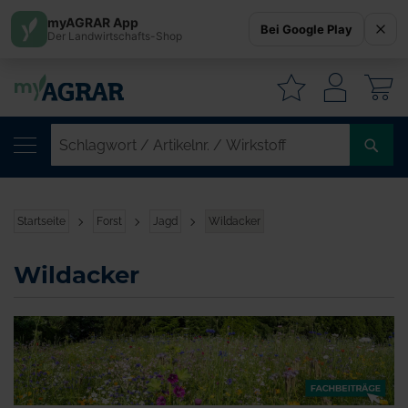
myAGRAR App
Bei Google Play
Der Landwirtschafts-Shop
W
SC
/
AR
/
Startseite
Forst
Jagd
Wildacker
WI
Wildacker