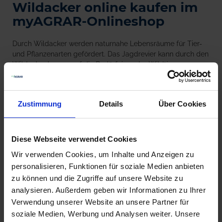
Wildacker online kaufen im
myAGRAR-Onlineshop
Durch Wildacker werden naturnahe Lebensräume für Tier-
und Pflanzenarten gefördert. Das Jagdrevier kann durch den
Wildacker besser auf die Bedürfnisse der Wildtiere
zugeschnitten werden, da den Tieren Deckung und Nahrung
geboten werden. Zudem können Wildäcker den Druck als
Ablenkungsfütterung von Schadflächen nehmen. myAGRAR
Zustimmung
Details
Über Cookies
bietet unterschiedliche Saaten passend für die jeweiligen
Gegebenheiten vor Ort an. Für einen langfristigen Erfolg der
Wildackeranlage sollte besonders im ersten Anbaujahr auf
eine fundierte Auswahl der Düngemittel geachtet werden,
Diese Webseite verwendet Cookies
da die Nährstoffversorgung des Bodens ausgewogen sein
Wir verwenden Cookies, um Inhalte und Anzeigen zu
sollte.
personalisieren, Funktionen für soziale Medien anbieten
zu können und die Zugriffe auf unsere Website zu
Produkte vergleichen
analysieren. Außerdem geben wir Informationen zu Ihrer
Verwendung unserer Website an unsere Partner für
Sie haben keine Artikel zum Vergleichen.
soziale Medien, Werbung und Analysen weiter. Unsere