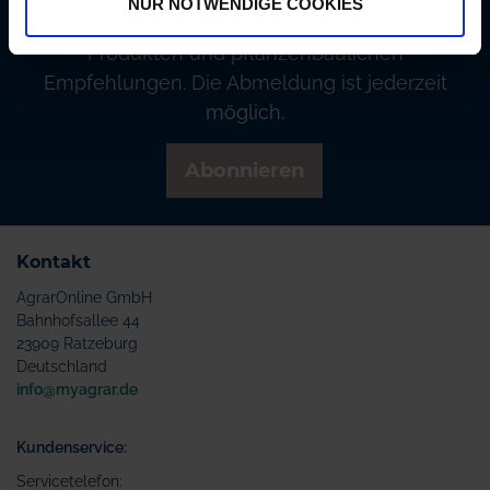
NUR NOTWENDIGE COOKIES
regelmäßig über Aktionen, Neuigkeiten zu
Produkten und pflanzenbaulichen
Empfehlungen. Die Abmeldung ist jederzeit
möglich.
Abonnieren
Kontakt
AgrarOnline GmbH
Bahnhofsallee 44
23909 Ratzeburg
Deutschland
info@myagrar.de
Kundenservice:
Servicetelefon: