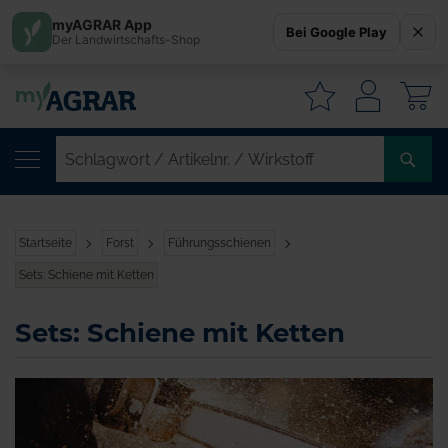
myAGRAR App
Bei Google Play
Der Landwirtschafts-Shop
W
SC
/
AR
/
Startseite
Forst
Führungsschienen
WI
Sets: Schiene mit Ketten
Sets: Schiene mit Ketten