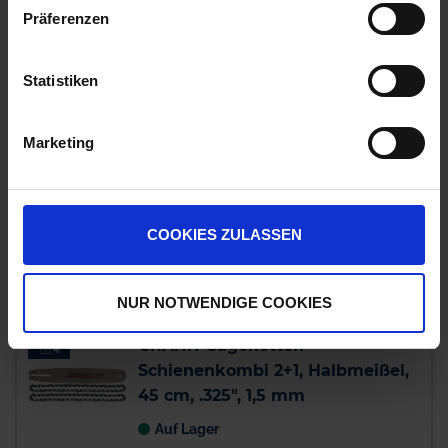
Präferenzen
GRANIT Sägeketten-
4
Schienenkombi 2+1, Halbmeißel,
Statistiken
45 cm, .325", 1,3 mm
Auf Lager
Marketing
Lieferung voraussichtlich
ab Mittwoch, 12.
August 2026
45,07 € / St
COOKIES ZULASSEN
45,07 €
pro 1 Stück
zzgl. 19% MwSt.
NUR NOTWENDIGE COOKIES
GRANIT Sägeketten-
4
Schienenkombi 2+1, Halbmeißel,
45 cm, .325", 1,5 mm
Auf Lager