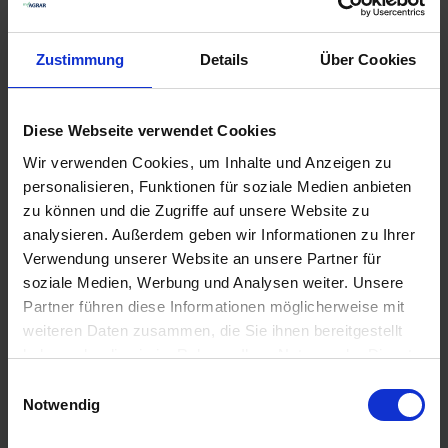
Lieferung voraussichtlich
ab Mittwoch, 12.
August 2026
Zustimmung
Details
Über Cookies
39,85 € / St
39,85 €
pro 1 Stück
Diese Webseite verwendet Cookies
zzgl. 19% MwSt.
Wir verwenden Cookies, um Inhalte und Anzeigen zu
personalisieren, Funktionen für soziale Medien anbieten
Sägeketten-Schienenkombi
3
zu können und die Zugriffe auf unsere Website zu
GRANIT 2+1, Halbmeißel, 35 cm,
analysieren. Außerdem geben wir Informationen zu Ihrer
3/8", 1,3 mm
Verwendung unserer Website an unsere Partner für
soziale Medien, Werbung und Analysen weiter. Unsere
Auf Lager
Partner führen diese Informationen möglicherweise mit
Lieferung voraussichtlich
ab Mittwoch, 12.
weiteren Daten zusammen, die Sie ihnen bereitgestellt
August 2026
haben oder die sie im Rahmen Ihrer Nutzung der Dienste
31,14 € / St
gesammelt haben.
Einwilligungsauswahl
31,14 €
pro 1 Stück
Notwendig
zzgl. 19% MwSt.