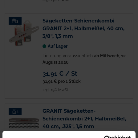
Sägeketten-Schienenkombi
3
GRANIT 2+1, Halbmeißel, 40 cm,
3/8", 1,3 mm
Auf Lager
Lieferung voraussichtlich
ab Mittwoch, 12.
August 2026
31,91 € / St
31,91 €
pro 1 Stück
zzgl. 19% MwSt.
GRANIT Sägeketten-
3
Schienenkombi 2+1, Halbmeißel,
40 cm, .325", 1,5 mm
Auf Lager