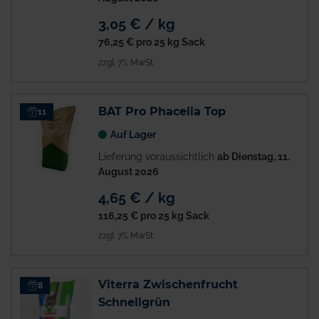
3,05 € / kg
76,25 €
pro 25 kg Sack
zzgl. 7% MwSt.
BAT Pro Phacelia Top
11
Auf Lager
Lieferung voraussichtlich
ab Dienstag, 11.
August 2026
4,65 € / kg
116,25 €
pro 25 kg Sack
zzgl. 7% MwSt.
Viterra Zwischenfrucht
8
Schnellgrün