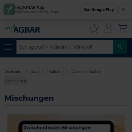
myAGRAR App
Bei Google Play
Der Landwirtschafts-Shop
W
SC
/
AR
/
Startseite
Saat
Kulturen
Zwischenfrüchte
WI
Mischungen
Mischungen