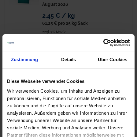
August 2026
2,45 € / kg
61,25 €
pro 25 kg Sack
zzgl. 7% MwSt.
BAT Pro Kartoffel N+
7
Zustimmung
Details
Über Cookies
Verfügbar
Lieferung voraussichtlich
ab Donnerstag,
20. August 2026
Diese Webseite verwendet Cookies
3,15 € / kg
Wir verwenden Cookies, um Inhalte und Anzeigen zu
78,75 €
pro 25 kg Sack
personalisieren, Funktionen für soziale Medien anbieten
zu können und die Zugriffe auf unsere Website zu
zzgl. 7% MwSt.
analysieren. Außerdem geben wir Informationen zu Ihrer
Verwendung unserer Website an unsere Partner für
BAT Pro Futter Klee Duo
soziale Medien, Werbung und Analysen weiter. Unsere
9
Partner führen diese Informationen möglicherweise mit