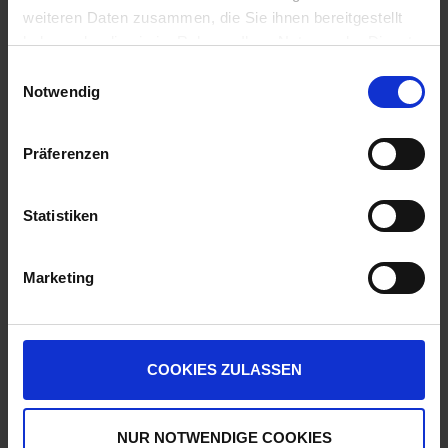
Auf Lager
weiteren Daten zusammen, die Sie ihnen bereitgestellt
Lieferung voraussichtlich
ab Dienstag, 11.
haben oder die sie im Rahmen Ihrer Nutzung der Dienste
August 2026
gesammelt haben.
Einwilligungsauswahl
3,90 € / kg
Notwendig
97,50 €
pro 25 kg Sack
zzgl. 7% MwSt.
Präferenzen
BAT Pro Legu Duo
7
Statistiken
Auf Lager
Lieferung voraussichtlich
ab Dienstag, 11.
Marketing
August 2026
2,95 € / kg
73,75 €
pro 25 kg Sack
COOKIES ZULASSEN
zzgl. 7% MwSt.
NUR NOTWENDIGE COOKIES