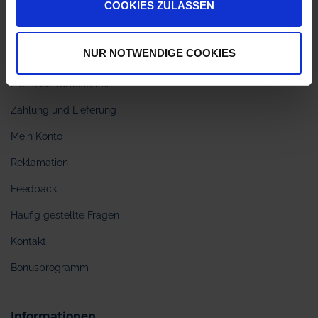
COOKIES ZULASSEN
Bestellen bei myAGRAR
Freischaltung Sachkundenachweis
NUR NOTWENDIGE COOKIES
Webinar Sachkundenachweis
Maissaat vorbestellen
Zahlung und Lieferung
Mein Konto
Reklamation
Feedback
Häufig gestellte Fragen
Kontakt
Bonusprogramm
Informationen