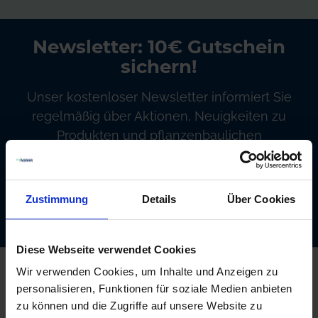
Newsletter: 10€ Gutschein
sichern!
Unser kostenloser Newsletter informiert Sie
regelmäßig über Aktionen, Neuigkeiten zu
Produkten und pflanzenbaulichen
Empfehlungen. Die Abmeldung ist jederzeit
möglich.
Zustimmung
Details
Über Cookies
Abonnieren
Diese Webseite verwendet Cookies
Kontakt
Wir verwenden Cookies, um Inhalte und Anzeigen zu
personalisieren, Funktionen für soziale Medien anbieten
AgrarOnline GmbH
zu können und die Zugriffe auf unsere Website zu
Bahnhofsallee 44