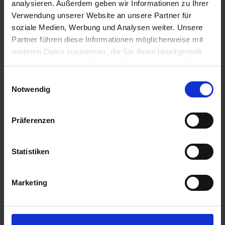
analysieren. Außerdem geben wir Informationen zu Ihrer
23909 Ratzeburg
Deutschland
Verwendung unserer Website an unsere Partner für
info@myagrar.de
soziale Medien, Werbung und Analysen weiter. Unsere
Partner führen diese Informationen möglicherweise mit
weiteren Daten zusammen, die Sie ihnen bereitgestellt
Kundenservice:
haben oder die sie im Rahmen Ihrer Nutzung der Dienste
Servicetelefon:
gesammelt haben.
+49 4541 8668 290
Einwilligungsauswahl
Notwendig
(Mo.-Fr. von 8.00 bis 16.00 Uhr)
Fax:
+49 4541 8668 2919
Präferenzen
WhatsApp:
+49 1578 5137188
WhatsApp
:
Desktop
oder
Smartphone
Statistiken
Oder nutzen Sie auch unser
Onlineformular
.
Marketing
Service
Ansprechpartner