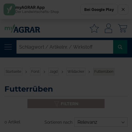
myAGRAR App
Bei Google Play
Der Landwirtschafts-Shop
W
SC
/
AR
/
Startseite
Forst
Jagd
Wildacker
Futterrüben
WI
Futterrüben
FILTERN
0 Artikel
Sortieren nach