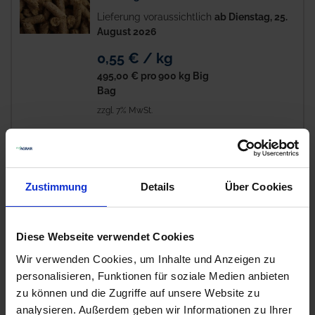
Lieferung voraussichtlich
ab Dienstag, 25.
August 2026
0,55 € / kg
495,00 €
pro 900 kg Big
Bag
zzgl. 7% MwSt.
AGROLAB
10
Keimgruppenspezifizierung nach
Zustimmung
Details
Über Cookies
VDLUFA
Auf Lager
Diese Webseite verwendet Cookies
Lieferung voraussichtlich
ab Mittwoch, 12.
August 2026
Wir verwenden Cookies, um Inhalte und Anzeigen zu
personalisieren, Funktionen für soziale Medien anbieten
102,88 € / St
zu können und die Zugriffe auf unsere Website zu
102,88 €
pro 1 Stück
analysieren. Außerdem geben wir Informationen zu Ihrer