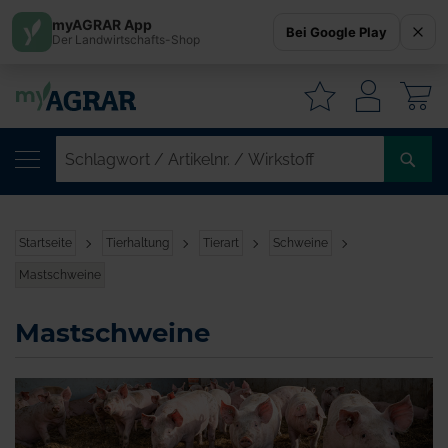
myAGRAR App
Bei Google Play
Der Landwirtschafts-Shop
W
SC
/
AR
/
Startseite
Tierhaltung
Tierart
Schweine
WI
Mastschweine
Mastschweine