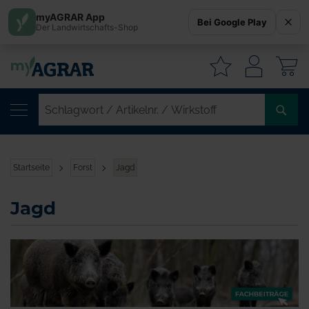
myAGRAR App
Bei Google Play
Der Landwirtschafts-Shop
W
SC
/
AR
/
Startseite
Forst
Jagd
WI
Jagd