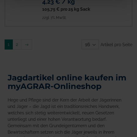
4,23 € / kg
105,75 €
pro 25 kg Sack
zzgl. 7% MwSt.
Weiter
1
2
→
Artikel pro Seite
Jagdartikel online kaufen im
myAGRAR-Onlineshop
Hege und Pflege sind der Kern der Arbeit der Jägerinnen
und Jäger – die Jagd ist ein traditionsreiches Handwerk,
welches sich stetig weiterentwickelt, neuen Gesetzen
unterliegt und einer hohen Verantwortung bedarf.
Gemeinsam mit den Grundeigentümern und den
Bewirtschaftern setzen sich die Jäger jeweils in ihrem