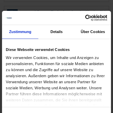
Viterra Zwischenfrucht Hochwild
7
Verfügbar
Lieferung voraussichtlich
ab Donnerstag,
Zustimmung
Details
Über Cookies
20. August 2026
6,11 € / kg
76,38 €
pro 12.5 kg Sack
Diese Webseite verwendet Cookies
zzgl. 7% MwSt.
Wir verwenden Cookies, um Inhalte und Anzeigen zu
personalisieren, Funktionen für soziale Medien anbieten
zu können und die Zugriffe auf unsere Website zu
Futterweizen (25 kg)
1
analysieren. Außerdem geben wir Informationen zu Ihrer
Verwendung unserer Website an unsere Partner für
Auf Lager
soziale Medien, Werbung und Analysen weiter. Unsere
Lieferung voraussichtlich
ab Dienstag, 11.
Partner führen diese Informationen möglicherweise mit
August 2026
weiteren Daten zusammen, die Sie ihnen bereitgestellt
0,56 € / kg
haben oder die sie im Rahmen Ihrer Nutzung der Dienste
14,00 €
pro 25 kg Sack
gesammelt haben.