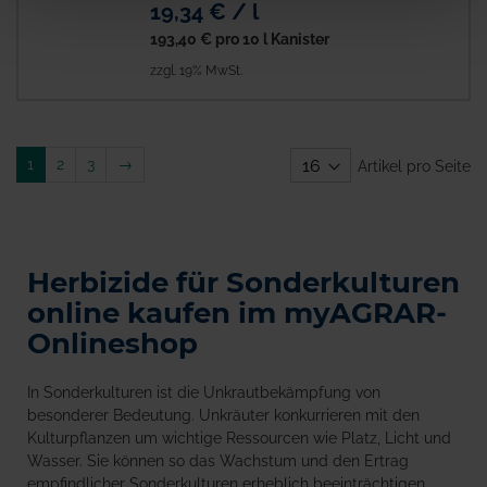
19,34 € / l
193,40 €
pro 10 l Kanister
zzgl. 19% MwSt.
Weiter
1
2
3
→
Artikel pro Seite
Herbizide für Sonderkulturen
online kaufen im myAGRAR-
Onlineshop
In Sonderkulturen ist die Unkrautbekämpfung von
besonderer Bedeutung. Unkräuter konkurrieren mit den
Kulturpflanzen um wichtige Ressourcen wie Platz, Licht und
Wasser. Sie können so das Wachstum und den Ertrag
empfindlicher Sonderkulturen erheblich beeinträchtigen.