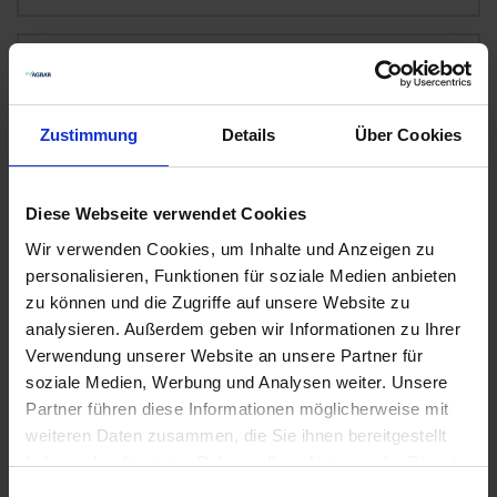
Naprop 450
11
Auf Lager
Lieferung voraussichtlich
ab Montag, 10.
Zustimmung
Details
Über Cookies
August 2026
23,68 € / l
Diese Webseite verwendet Cookies
118,40 €
pro 5 l Kanister
Wir verwenden Cookies, um Inhalte und Anzeigen zu
zzgl. 19% MwSt.
personalisieren, Funktionen für soziale Medien anbieten
zu können und die Zugriffe auf unsere Website zu
analysieren. Außerdem geben wir Informationen zu Ihrer
Batalin
22
Verwendung unserer Website an unsere Partner für
Auf Lager
soziale Medien, Werbung und Analysen weiter. Unsere
Lieferung voraussichtlich
ab Montag, 10.
Partner führen diese Informationen möglicherweise mit
August 2026
weiteren Daten zusammen, die Sie ihnen bereitgestellt
haben oder die sie im Rahmen Ihrer Nutzung der Dienste
22,07 € / l
gesammelt haben.
220,70 €
pro 10 l Kanister
Einwilligungsauswahl