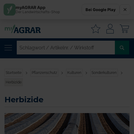
myAGRAR App
Bei Google Play
Der Landwirtschafts-Shop
W
SC
/
AR
/
Startseite
Pflanzenschutz
Kulturen
Sonderkulturen
WI
Herbizide
Herbizide