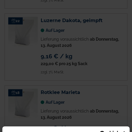
zzgl. 7% MwSt.
Luzerne Dakota, geimpft
22
Auf Lager
Lieferung voraussichtlich
ab Donnerstag,
13. August 2026
9,16 € / kg
229,00 €
pro 25 kg Sack
zzgl. 7% MwSt.
Rotklee Marieta
18
Auf Lager
Lieferung voraussichtlich
ab Donnerstag,
13. August 2026
7,21 € / kg