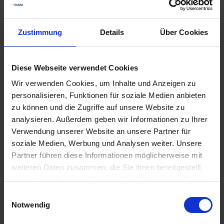
180,25 €
pro 25 kg Sack
zzgl. 7% MwSt.
Zustimmung
Details
Über Cookies
Luzerne Dakota, ungeimpft
22
Diese Webseite verwendet Cookies
Auf Lager
Wir verwenden Cookies, um Inhalte und Anzeigen zu
Lieferung voraussichtlich
ab Donnerstag,
personalisieren, Funktionen für soziale Medien anbieten
13. August 2026
zu können und die Zugriffe auf unsere Website zu
8,95 € / kg
analysieren. Außerdem geben wir Informationen zu Ihrer
223,75 €
pro 25 kg Sack
Verwendung unserer Website an unsere Partner für
zzgl. 7% MwSt.
soziale Medien, Werbung und Analysen weiter. Unsere
Partner führen diese Informationen möglicherweise mit
weiteren Daten zusammen, die Sie ihnen bereitgestellt
Weißklee Suduviai
21
haben oder die sie im Rahmen Ihrer Nutzung der Dienste
gesammelt haben.
Auf Lager
Einwilligungsauswahl
Notwendig
Lieferung voraussichtlich
ab Donnerstag,
13. August 2026