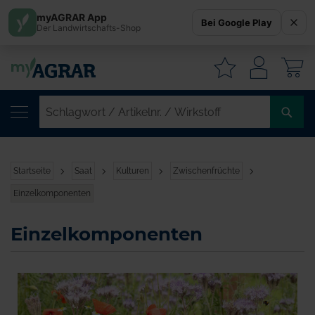
myAGRAR App
Bei Google Play
Der Landwirtschafts-Shop
W
SC
/
AR
/
Startseite
Saat
Kulturen
Zwischenfrüchte
WI
Einzelkomponenten
Einzelkomponenten