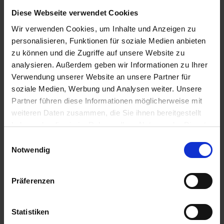
Schraubzwinge
Diese Webseite verwendet Cookies
Auf Lager
Wir verwenden Cookies, um Inhalte und Anzeigen zu
Lieferung voraussichtlich
ab Mittwoch, 12.
personalisieren, Funktionen für soziale Medien anbieten
August 2026
zu können und die Zugriffe auf unsere Website zu
60,17 € / St
analysieren. Außerdem geben wir Informationen zu Ihrer
60,17 €
pro 1 Stück
Verwendung unserer Website an unsere Partner für
soziale Medien, Werbung und Analysen weiter. Unsere
zzgl. 19% MwSt.
Partner führen diese Informationen möglicherweise mit
weiteren Daten zusammen, die Sie ihnen bereitgestellt
haben oder die sie im Rahmen Ihrer Nutzung der Dienste
Artikel pro Seite
gesammelt haben.
Einwilligungsauswahl
Notwendig
Produkte vergleichen
Präferenzen
Sie haben keine Artikel zum Vergleichen.
Statistiken