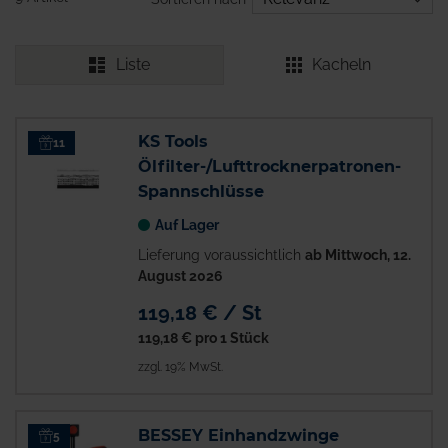
Liste
Kacheln
KS Tools
11
Ölfilter-/Lufttrocknerpatronen-
Spannschlüsse
Auf Lager
Lieferung voraussichtlich
ab Mittwoch, 12.
August 2026
119,18 € / St
119,18 €
pro 1 Stück
zzgl. 19% MwSt.
BESSEY Einhandzwinge
5