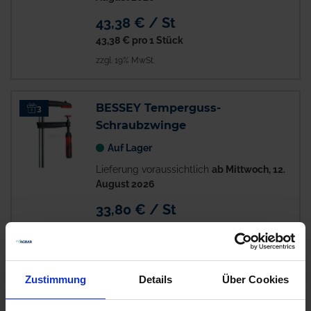
43,38 € / St
43,38 €
pro 1 Stück
zzgl. 19% MwSt.
BESSEY Temperguss-
3
Schraubzwinge
Auf Lager
Lieferung voraussichtlich
ab Mittwoch, 12.
August 2026
33,80 € / St
33,80 €
pro 1 Stück
zzgl. 19% MwSt.
Zustimmung
Details
Über Cookies
BESSEY Temperguss-
6