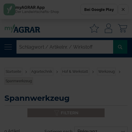
myAGRAR App
Bei Google Play
Der Landwirtschafts-Shop
W
SC
/
AR
/
Startseite
Agrartechnik
Hof & Werkstatt
Werkzeug
WI
Spannwerkzeug
Spannwerkzeug
FILTERN
9 Artikel
Sortieren nach