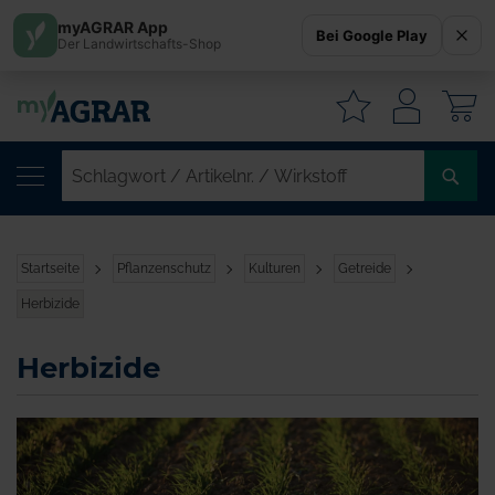
myAGRAR App
Bei Google Play
Der Landwirtschafts-Shop
W
SC
/
AR
/
Startseite
Pflanzenschutz
Kulturen
Getreide
WI
Herbizide
Herbizide