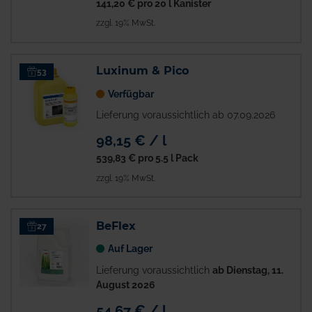
141,20 €
pro 20 l Kanister
zzgl. 19% MwSt.
Luxinum & Pico
53
Verfügbar
Lieferung voraussichtlich ab 07.09.2026
98,15 € / l
539,83 €
pro 5.5 l Pack
zzgl. 19% MwSt.
BeFlex
27
Auf Lager
Lieferung voraussichtlich
ab Dienstag, 11.
August 2026
54,67 € / l