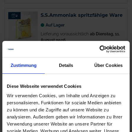
S.S.Ammoniak spritzfähige Ware
2
Auf Lager
Lieferung voraussichtlich
ab Dienstag, 11.
August 2026
0,88 € / kg
22,00 €
pro 25 kg Sack
Zustimmung
Details
Über Cookies
zzgl. 19% MwSt.
Diese Webseite verwendet Cookies
Trinity
17
Wir verwenden Cookies, um Inhalte und Anzeigen zu
Auf Lager
personalisieren, Funktionen für soziale Medien anbieten
Lieferung voraussichtlich
ab Dienstag, 11.
zu können und die Zugriffe auf unsere Website zu
August 2026
analysieren. Außerdem geben wir Informationen zu Ihrer
17,47 € / l
Verwendung unserer Website an unsere Partner für
174,70 €
pro 10 l Kanister
soziale Medien, Werbung und Analysen weiter. Unsere