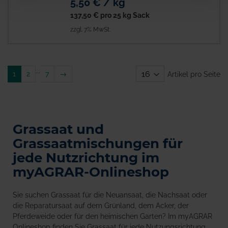
5,50 € / kg
137,50 €
pro 25 kg Sack
zzgl. 7% MwSt.
...
Weiter
1
2
7
→
Artikel pro Seite
Grassaat und
Grassaatmischungen für
jede Nutzrichtung im
myAGRAR-Onlineshop
Sie suchen Grassaat für die Neuansaat, die Nachsaat oder
die Reparatursaat auf dem Grünland, dem Acker, der
Pferdeweide oder für den heimischen Garten? Im myAGRAR
Onlineshop finden Sie Grassaat für jede Nutzungsrichtung.