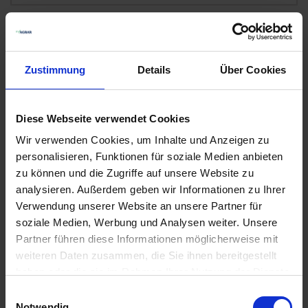
BAT Pro Standard Universal
11
Auf Lager
Zustimmung
Details
Über Cookies
Lieferung voraussichtlich
ab Mittwoch, 12.
August 2026
4,50 € / kg
Diese Webseite verwendet Cookies
112,50 €
pro 25 kg Sack
Wir verwenden Cookies, um Inhalte und Anzeigen zu
zzgl. 7% MwSt.
personalisieren, Funktionen für soziale Medien anbieten
zu können und die Zugriffe auf unsere Website zu
analysieren. Außerdem geben wir Informationen zu Ihrer
Ackergras
7
Verwendung unserer Website an unsere Partner für
soziale Medien, Werbung und Analysen weiter. Unsere
Auf Lager
Partner führen diese Informationen möglicherweise mit
Lieferung voraussichtlich
ab Mittwoch, 12.
weiteren Daten zusammen, die Sie ihnen bereitgestellt
August 2026
haben oder die sie im Rahmen Ihrer Nutzung der Dienste
3,15 € / kg
gesammelt haben.
Einwilligungsauswahl
78,75 €
pro 25 kg Sack
Notwendig