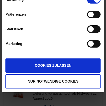
zzgl. 7% MwSt.
Präferenzen
COUNTRY Feldgras 2057
18
Auf Lager
Statistiken
Lieferung voraussichtlich
ab Mittwoch, 12.
August 2026
Marketing
7,36 € / kg
184,00 €
pro 25 kg Sack
zzgl. 7% MwSt.
COOKIES ZULASSEN
BAT Pro Premium Kleegras
13
NUR NOTWENDIGE COOKIES
Auf Lager
Lieferung voraussichtlich
ab Mittwoch, 12.
August 2026