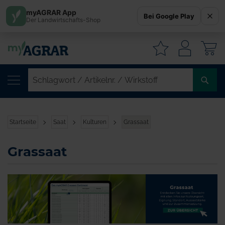
myAGRAR App
Bei Google Play
Der Landwirtschafts-Shop
W
SC
/
AR
/
Startseite
Saat
Kulturen
Grassaat
WI
Grassaat