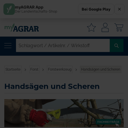
myAGRAR App
Bei Google Play
Der Landwirtschafts-Shop
W
SC
/
AR
/
Startseite
Forst
Forstwerkzeug
Handsägen und Scheren
WI
Handsägen und Scheren