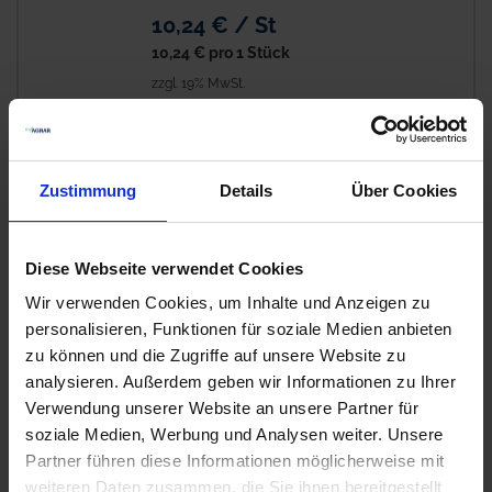
10,24 € / St
10,24 €
pro 1 Stück
zzgl. 19% MwSt.
GRANIT Handschere Amboss
1
GS01-A
Zustimmung
Details
Über Cookies
Auf Lager
Lieferung voraussichtlich
ab Mittwoch, 12.
Diese Webseite verwendet Cookies
August 2026
Wir verwenden Cookies, um Inhalte und Anzeigen zu
12,18 € / St
personalisieren, Funktionen für soziale Medien anbieten
12,18 €
pro 1 Stück
zu können und die Zugriffe auf unsere Website zu
zzgl. 19% MwSt.
analysieren. Außerdem geben wir Informationen zu Ihrer
Verwendung unserer Website an unsere Partner für
soziale Medien, Werbung und Analysen weiter. Unsere
GRANIT Klappsäge Klingenlänge
1
Partner führen diese Informationen möglicherweise mit
18 cm
weiteren Daten zusammen, die Sie ihnen bereitgestellt