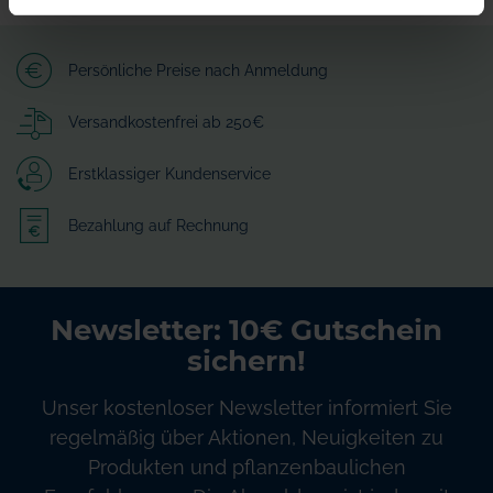
Persönliche Preise nach Anmeldung
Versandkostenfrei ab 250€
Erstklassiger Kundenservice
Bezahlung auf Rechnung
Newsletter: 10€ Gutschein
sichern!
Unser kostenloser Newsletter informiert Sie
regelmäßig über Aktionen, Neuigkeiten zu
Produkten und pflanzenbaulichen