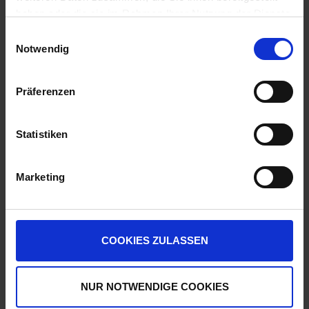
haben oder die sie im Rahmen Ihrer Nutzung der Dienste
Auf Lager
gesammelt haben.
Einwilligungsauswahl
Lieferung voraussichtlich
ab Mittwoch, 12.
Notwendig
August 2026
14,29 € / St
Präferenzen
14,29 €
pro 1 Stück
zzgl. 19% MwSt.
Statistiken
Artikel pro Seite
Marketing
Produkte vergleichen
COOKIES ZULASSEN
Sie haben keine Artikel zum Vergleichen.
NUR NOTWENDIGE COOKIES