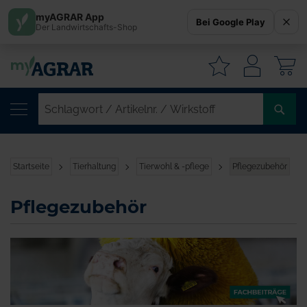
myAGRAR App
Bei Google Play
Der Landwirtschafts-Shop
W
SC
/
AR
/
Startseite
Tierhaltung
Tierwohl & -pflege
Pflegezubehör
WI
Pflegezubehör