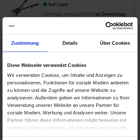
Auf Lager
Lieferung voraussichtlich
ab Donnerstag,
13. August 2026
44,11 € / St
44,11 €
pro 1 Stück
Zustimmung
Details
Über Cookies
zzgl. 19% MwSt.
Diese Webseite verwendet Cookies
GRANIT Klauenflexscheibe
6
Wir verwenden Cookies, um Inhalte und Anzeigen zu
Auf Lager
personalisieren, Funktionen für soziale Medien anbieten
zu können und die Zugriffe auf unsere Website zu
Lieferung voraussichtlich
ab Donnerstag,
13. August 2026
analysieren. Außerdem geben wir Informationen zu Ihrer
Verwendung unserer Website an unsere Partner für
61,13 € / St
soziale Medien, Werbung und Analysen weiter. Unsere
61,13 €
pro 1 Stück
Partner führen diese Informationen möglicherweise mit
zzgl. 19% MwSt.
weiteren Daten zusammen, die Sie ihnen bereitgestellt
haben oder die sie im Rahmen Ihrer Nutzung der Dienste