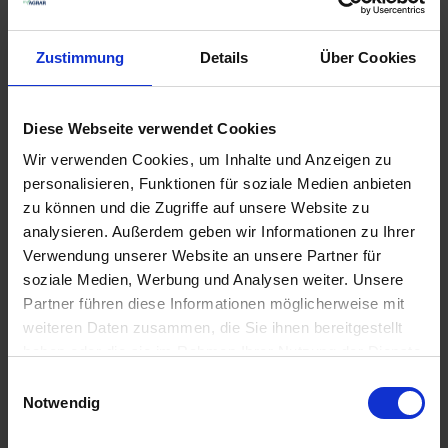
POLMAC Reparatursatz
5
Zustimmung
Details
Über Cookies
Verfügbar
Lieferung voraussichtlich ab 30.09.26
Diese Webseite verwendet Cookies
55,97 € / St
Wir verwenden Cookies, um Inhalte und Anzeigen zu
55,97 €
pro 1 Stück
personalisieren, Funktionen für soziale Medien anbieten
zzgl. 19% MwSt.
zu können und die Zugriffe auf unsere Website zu
analysieren. Außerdem geben wir Informationen zu Ihrer
Verwendung unserer Website an unsere Partner für
POLMAC Durchflussmesser
19
soziale Medien, Werbung und Analysen weiter. Unsere
Verfügbar
Partner führen diese Informationen möglicherweise mit
weiteren Daten zusammen, die Sie ihnen bereitgestellt
Lieferung voraussichtlich ab 30.09.26
haben oder die sie im Rahmen Ihrer Nutzung der Dienste
196,46 € / St
gesammelt haben.
Einwilligungsauswahl
196,46 €
pro 1 Stück
Notwendig
zzgl. 19% MwSt.