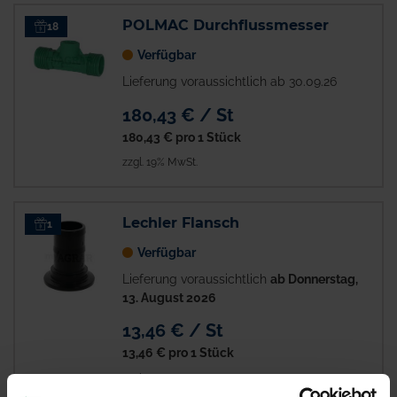
POLMAC Durchflussmesser
18
Verfügbar
Lieferung voraussichtlich ab 30.09.26
180,43 € / St
180,43 €
pro 1 Stück
zzgl. 19% MwSt.
Lechler Flansch
1
Verfügbar
Lieferung voraussichtlich
ab Donnerstag,
13. August 2026
13,46 € / St
13,46 €
pro 1 Stück
zzgl. 19% MwSt.