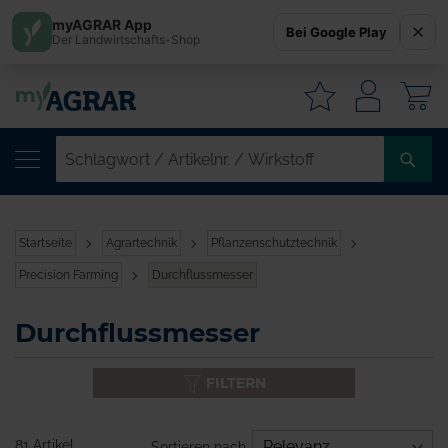
myAGRAR App
Bei Google Play
Der Landwirtschafts-Shop
W
SC
/
AR
/
Startseite
Agrartechnik
Pflanzenschutztechnik
WI
Precision Farming
Durchflussmesser
Durchflussmesser
FILTERN
81 Artikel
Sortieren nach