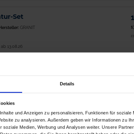
tur-Set
1
Hersteller:
GRANIT
zz
 ab 13.08.26
M
Details
lsicherung Safety Box XL
5
Cookies
Hersteller:
ALBE
zz
nhalte und Anzeigen zu personalisieren, Funktionen für soziale
Website zu analysieren. Außerdem geben wir Informationen zu I
h
ab Dienstag, 11. August 2026
r soziale Medien, Werbung und Analysen weiter. Unsere Partner