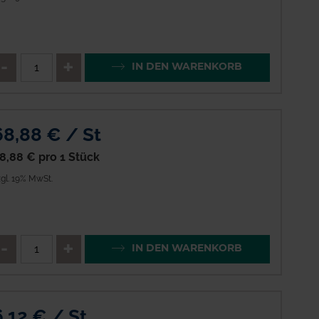
enge
QTY_CONTROL_DECREASE
QTY_CONTROL_INCREAS
IN DEN WARENKORB
68,88 € / St
8,88 €
pro 1 Stück
gl. 19% MwSt.
enge
QTY_CONTROL_DECREASE
QTY_CONTROL_INCREAS
IN DEN WARENKORB
6,12 € / St