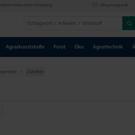
önliche Preise nach Anmeldung
info@myagrar.de
/
/
Agrarkunststoffe
Forst
Öko
Agrartechnik
A
gerteile
Zubehör