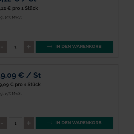
,12 €
pro 1 Stück
gl. 19% MwSt.
enge
QTY_CONTROL_DECREASE
QTY_CONTROL_INCREAS
IN DEN WARENKORB
19,09 € / St
9,09 €
pro 1 Stück
gl. 19% MwSt.
enge
QTY_CONTROL_DECREASE
QTY_CONTROL_INCREAS
IN DEN WARENKORB