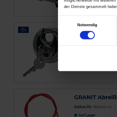
möglicherweise mit weiteren
der Dienste gesammelt habe
Einwilligungsauswahl
Notwendig
GRANIT Rundb
1
Artikel-Nr.:
864102-09
Auf Lager
Lieferung voraussichtlic
GRANIT Abreißs
Artikel-Nr.:
864100-02
Auf Lager