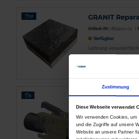
GRANIT Repara
17
Artikel-Nr.:
864102-01
Verfügbar
Lieferung voraussichtlich
Zustimmung
ALBE Diebstah
5
Diese Webseite verwendet 
Artikel-Nr.:
864100-43
Wir verwenden Cookies, um I
Auf Lager
und die Zugriffe auf unsere 
Lieferung voraussichtlic
Website an unsere Partner fü