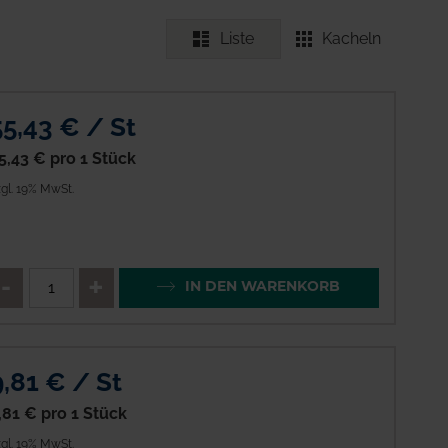
Liste
Kacheln
55,43 € / St
5,43 €
pro 1 Stück
gl. 19% MwSt.
enge
QTY_CONTROL_DECREASE
QTY_CONTROL_INCREAS
IN DEN WARENKORB
9,81 € / St
,81 €
pro 1 Stück
gl. 19% MwSt.