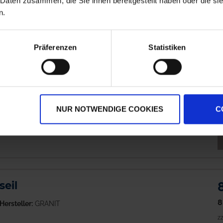
 Daten zusammen, die Sie ihnen bereitgestellt haben oder die s
M
n.
Präferenzen
Statistiken
ügelschloss
1
Hersteller:
GRANIT
zz
h
ab Dienstag, 11. August 2026
NUR NOTWENDIGE COOKIES
C
M
eil
8
Hersteller:
GRANIT
zz