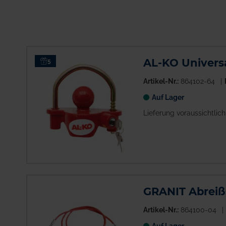
Chapel
Hof & Werkstatt
GRANIT
Anhängerteile
Zubehör
Anhängerkupplungen
Aufbauteile
AL-KO Univers
5
Beleuchtung &
Artikel-Nr.:
864102-64
Elektrik
Bremsanlagen
Auf Lager
Fahrwerkteile
Lieferung voraussichtlic
Mehr anzeigen
GRANIT Abreißs
Artikel-Nr.:
864100-04