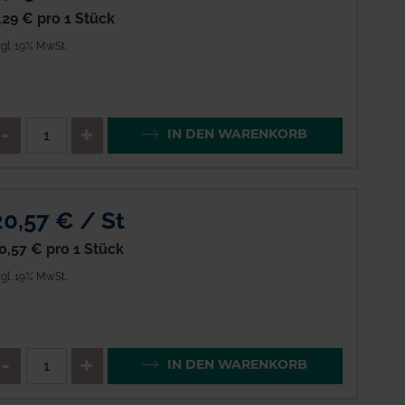
,29 €
pro 1 Stück
gl. 19% MwSt.
enge
QTY_CONTROL_DECREASE
QTY_CONTROL_INCREAS
IN DEN WARENKORB
20,57 € / St
0,57 €
pro 1 Stück
gl. 19% MwSt.
enge
QTY_CONTROL_DECREASE
QTY_CONTROL_INCREAS
IN DEN WARENKORB