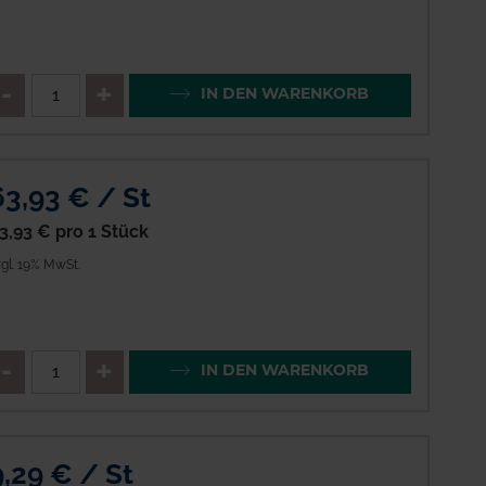
enge
QTY_CONTROL_DECREASE
QTY_CONTROL_INCREAS
IN DEN WARENKORB
63,93 € / St
3,93 €
pro 1 Stück
gl. 19% MwSt.
enge
QTY_CONTROL_DECREASE
QTY_CONTROL_INCREAS
IN DEN WARENKORB
9,29 € / St