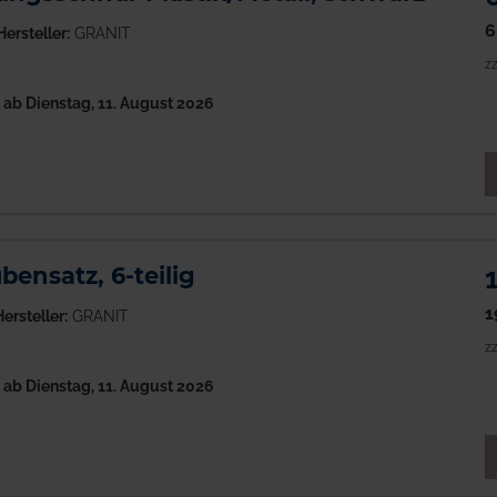
6
Hersteller:
GRANIT
zz
h
ab Dienstag, 11. August 2026
M
ensatz, 6-teilig
1
ersteller:
GRANIT
zz
h
ab Dienstag, 11. August 2026
M