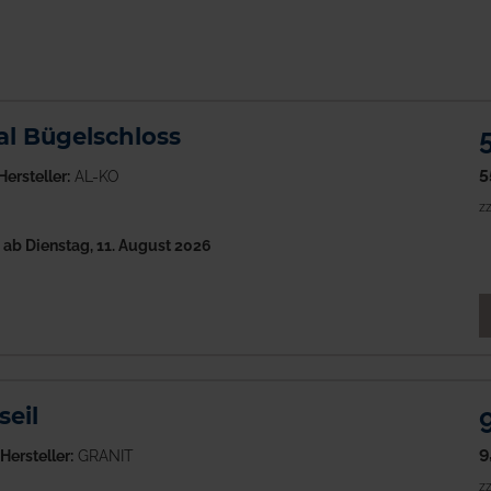
al Bügelschloss
5
Hersteller:
AL-KO
zz
h
ab Dienstag, 11. August 2026
M
eil
9
Hersteller:
GRANIT
zz