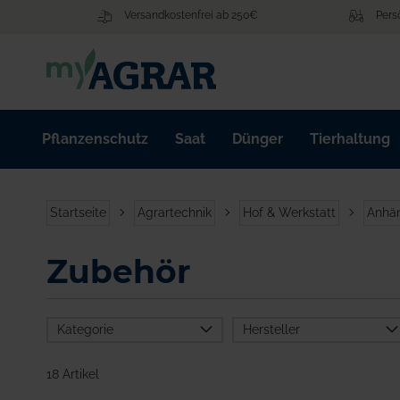
Zum
Versandkostenfrei ab 250€
Pers
Inhalt
springen
Pflanzenschutz
Saat
Dünger
Tierhaltung
Startseite
Agrartechnik
Hof & Werkstatt
Anhän
Zubehör
Kategorie
Hersteller
AL-KO
18 Artikel
ALBE
Agrartechnik