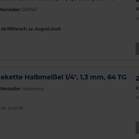
1
Hersteller:
GRANIT
zz
h
ab Mittwoch, 12. August 2026
M
kette Halbmeißel 1/4", 1,3 mm, 64 TG
2
Hersteller:
Husqvarna
zz
 ab 17.08.26
M