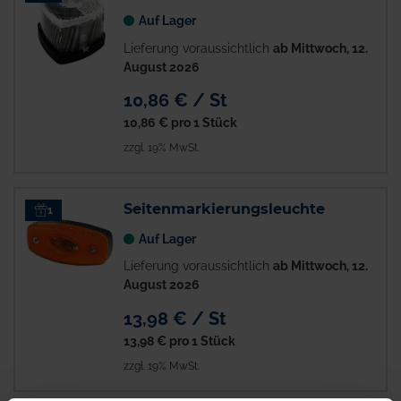
Auf Lager
Lieferung voraussichtlich
ab Mittwoch, 12.
August 2026
10,86 € / St
10,86 €
pro 1 Stück
zzgl. 19% MwSt.
Seitenmarkierungsleuchte
1
Auf Lager
Lieferung voraussichtlich
ab Mittwoch, 12.
August 2026
13,98 € / St
13,98 €
pro 1 Stück
zzgl. 19% MwSt.