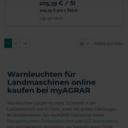
205,39 € / St
205,39 €
pro 1 Stück
zzgl. 19% MwSt.
Weiter
1
2
→
Artikel pro Seite
Warnleuchten für
Landmaschinen online
kaufen bei myAGRAR
Warnleuchten sorgen für mehr Sicherheit in der
Landwirtschaft und im Forst, sowie mit großen Fahrzeugen
im Straßenverkehr. Der myAGRAR Onlineshop bietet
Rundumleuchten
,
Positionsleuchten
und
LED-Warnsysteme
von verschiedenen Herstellern, wie beispielsweise Granit