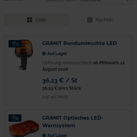
Liste
Kacheln
GRANIT Rundumleuchte LED
3
Auf Lager
Lieferung voraussichtlich
ab Mittwoch, 12.
August 2026
36,23 € / St
36,23 €
pro 1 Stück
zzgl. 19% MwSt.
GRANIT Optisches LED-
9
Warnsystem
Auf Lager