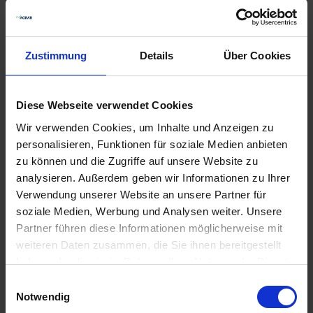
ASPÖCK Leuchte weiß
1
Auf Lager
Zustimmung
Details
Über Cookies
Lieferung voraussichtlich
ab Mittwoch, 12.
August 2026
12,40 € / St
Diese Webseite verwendet Cookies
12,40 €
pro 1 Stück
Wir verwenden Cookies, um Inhalte und Anzeigen zu
personalisieren, Funktionen für soziale Medien anbieten
zzgl. 19% MwSt.
zu können und die Zugriffe auf unsere Website zu
analysieren. Außerdem geben wir Informationen zu Ihrer
ASPÖCK Leuchte rot
1
Verwendung unserer Website an unsere Partner für
soziale Medien, Werbung und Analysen weiter. Unsere
Auf Lager
Partner führen diese Informationen möglicherweise mit
Lieferung voraussichtlich
ab Mittwoch, 12.
weiteren Daten zusammen, die Sie ihnen bereitgestellt
August 2026
haben oder die sie im Rahmen Ihrer Nutzung der Dienste
12,40 € / St
gesammelt haben.
Einwilligungsauswahl
12,40 €
pro 1 Stück
Notwendig