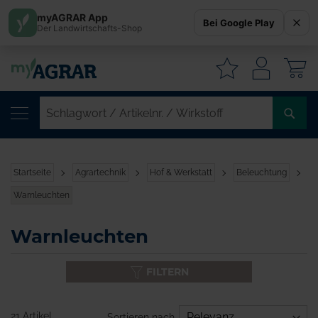
myAGRAR App
Bei Google Play
Der Landwirtschafts-Shop
W
SC
/
AR
/
Startseite
Agrartechnik
Hof & Werkstatt
Beleuchtung
WI
Warnleuchten
Warnleuchten
FILTERN
21 Artikel
Sortieren nach