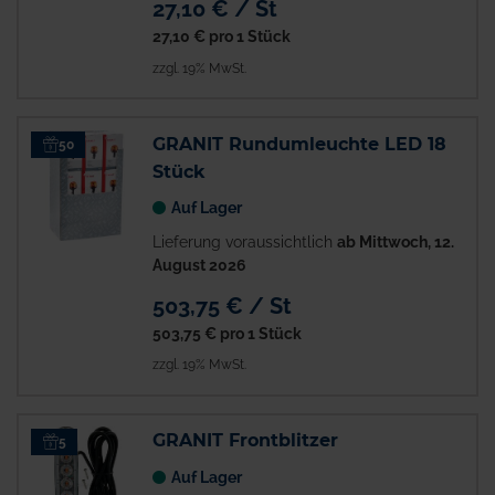
27,10 € / St
27,10 €
pro 1 Stück
zzgl. 19% MwSt.
GRANIT Rundumleuchte LED 18
50
Stück
Auf Lager
Lieferung voraussichtlich
ab Mittwoch, 12.
August 2026
503,75 € / St
503,75 €
pro 1 Stück
zzgl. 19% MwSt.
GRANIT Frontblitzer
5
Auf Lager