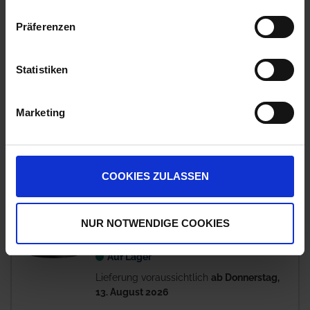
zzgl. 19% MwSt.
Präferenzen
GRANIT Frontblitzer
5
Statistiken
Auf Lager
Lieferung voraussichtlich
ab Mittwoch, 12.
August 2026
Marketing
53,03 € / St
53,03 €
pro 1 Stück
zzgl. 19% MwSt.
COOKIES ZULASSEN
Hella Rundumleuchte LED K-LED
20
NUR NOTWENDIGE COOKIES
Rebelution
Auf Lager
Lieferung voraussichtlich
ab Donnerstag,
13. August 2026