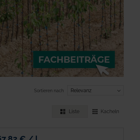
Sortieren nach
Liste
Kacheln
67,82 € / l