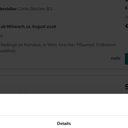
6
ersteller:
Certis Belchim B.V.
zz
h
ab Mittwoch, 12. August 2026
id
chädlinge an Kernobst, in Wein, Kirschen, Pflaumen, Erdbeeren
adelholz
mehr
s Fraßmittel
2
ersteller:
BioFa
zz
h
ab Dienstag, 18. August 2026
 thuringiensis subspecies aizawai Stamm ABTS-1857
Details