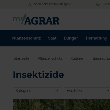
Zum
Versandkostenfrei ab 250€
Pers
Inhalt
springen
Pflanzenschutz
Saat
Dünger
Tierhaltung
Startseite
Pflanzenschutz
Kulturen
Baumschu
Insektizide
Kategorie
Hersteller
BioFa
Certis Belchim B.V.
Pflanzenschutz