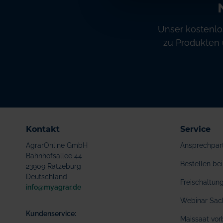
Unser kostenlo
zu Produkten 
Kontakt
Service
AgrarOnline GmbH
Ansprechpar
Bahnhofsallee 44
Bestellen b
23909 Ratzeburg
Deutschland
Freischaltu
info@myagrar.de
Webinar Sac
Kundenservice:
Maissaat vor