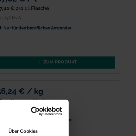
7,82 €
pro 1 l Flasche
gl. 19% MwSt.
Nur für den beruflichen Anwender!
ZUM PRODUKT
56,24 € / kg
8,12 €
pro 0.5 Stück
gl. 19% MwSt.
Nur für den beruflichen Anwender!
Über Cookies