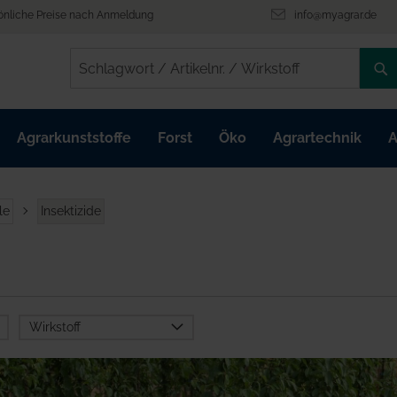
önliche Preise nach Anmeldung
info@myagrar.de
/
/
Agrarkunststoffe
Forst
Öko
Agrartechnik
A
le
Insektizide
Wirkstoff
Bacillus thuringiensis
subspecies aizawai
Stamm ABTS-1857