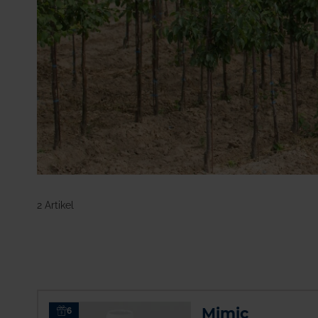
Kulturen
Baumschule
Insektizide
Herbizide
Forst
Getreide
Grünland
Hopfen
Mehr anzeigen
2 Artikel
Mimic
6