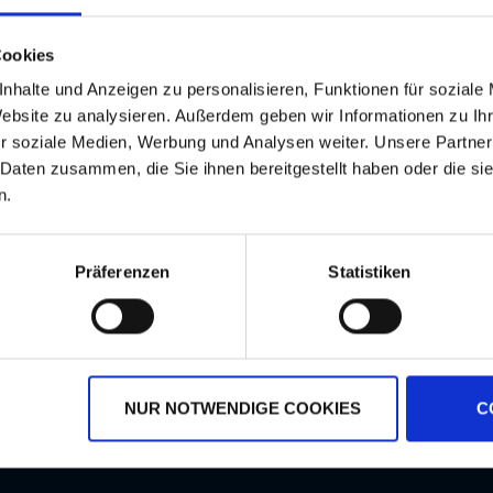
freifressende Schmetterlingsraupen und Eulenraupen
 und zeitiges Absterben der Schaderreger
Cookies
mehr
nhalte und Anzeigen zu personalisieren, Funktionen für soziale
Website zu analysieren. Außerdem geben wir Informationen zu I
r soziale Medien, Werbung und Analysen weiter. Unsere Partner
 Daten zusammen, die Sie ihnen bereitgestellt haben oder die s
n.
Präferenzen
Statistiken
NUR NOTWENDIGE COOKIES
C
rsandkostenfrei ab 250€
Erstklassiger Kundense