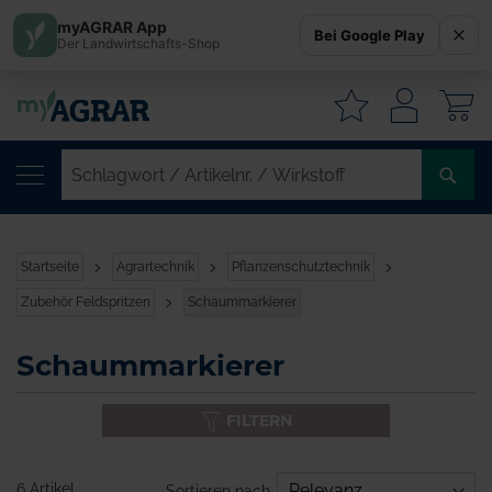
myAGRAR App
Bei Google Play
Der Landwirtschafts-Shop
W
SC
/
AR
/
Startseite
Agrartechnik
Pflanzenschutztechnik
WI
Zubehör Feldspritzen
Schaummarkierer
Schaummarkierer
FILTERN
6 Artikel
Sortieren nach