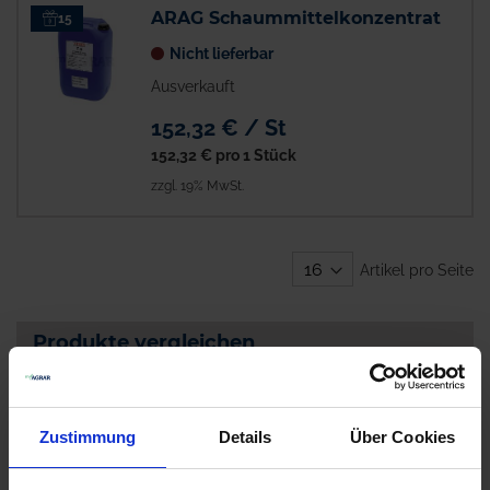
ARAG Schaummittelkonzentrat
15
Nicht lieferbar
Ausverkauft
152,32 € / St
152,32 €
pro 1 Stück
zzgl. 19% MwSt.
Artikel pro Seite
Produkte vergleichen
Sie haben keine Artikel zum Vergleichen.
Zustimmung
Details
Über Cookies