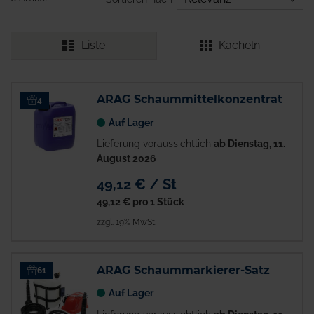
Liste
Kacheln
ARAG Schaummittelkonzentrat
4
Auf Lager
Lieferung voraussichtlich
ab Dienstag, 11.
August 2026
49,12 € / St
49,12 €
pro 1 Stück
zzgl. 19% MwSt.
ARAG Schaummarkierer-Satz
61
Auf Lager