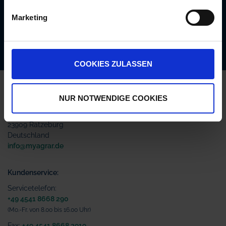
Empfehlungen. Die Abmeldung ist jederzeit
möglich.
Marketing
Abonnieren
COOKIES ZULASSEN
Kontakt
NUR NOTWENDIGE COOKIES
AgrarOnline GmbH
Bahnhofsallee 44
23909 Ratzeburg
Deutschland
info@myagrar.de
Kundenservice:
Servicetelefon:
+49 4541 8668 290
(Mo.-Fr. von 8.00 bis 16.00 Uhr)
Fax:
+49 4541 8668 2919