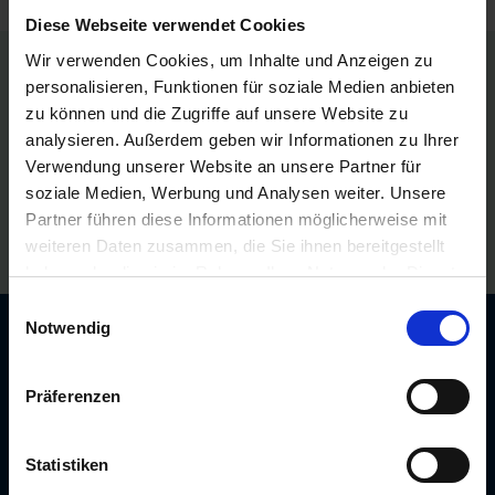
Diese Webseite verwendet Cookies
Wir verwenden Cookies, um Inhalte und Anzeigen zu
Persönliche Preise nach Anmeldung
personalisieren, Funktionen für soziale Medien anbieten
zu können und die Zugriffe auf unsere Website zu
Versandkostenfrei ab 250€
analysieren. Außerdem geben wir Informationen zu Ihrer
Verwendung unserer Website an unsere Partner für
Erstklassiger Kundenservice
soziale Medien, Werbung und Analysen weiter. Unsere
Partner führen diese Informationen möglicherweise mit
Bezahlung auf Rechnung
weiteren Daten zusammen, die Sie ihnen bereitgestellt
haben oder die sie im Rahmen Ihrer Nutzung der Dienste
gesammelt haben.
Einwilligungsauswahl
Notwendig
Newsletter: 10€ Gutschein
sichern!
Präferenzen
Unser kostenloser Newsletter informiert Sie
regelmäßig über Aktionen, Neuigkeiten zu
Statistiken
Produkten und pflanzenbaulichen