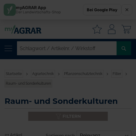
myAGRAR App
Bei Google Play
Der Landwirtschafts-Shop
W
SC
/
AR
/
Startseite
Agrartechnik
Pflanzenschutztechnik
Filter
WI
Raum- und Sonderkulturen
Raum- und Sonderkulturen
FILTERN
27 Artikel
Sortieren nach