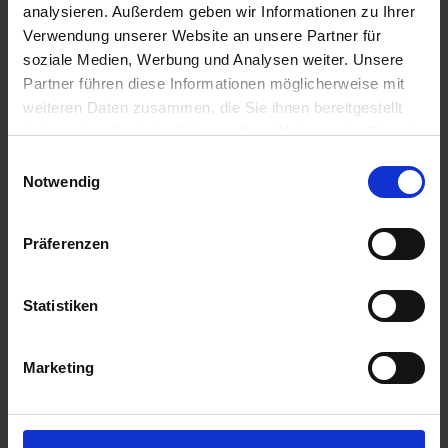
analysieren. Außerdem geben wir Informationen zu Ihrer
30,81 € / St
Verwendung unserer Website an unsere Partner für
30,81 €
pro 1 Stück
soziale Medien, Werbung und Analysen weiter. Unsere
Partner führen diese Informationen möglicherweise mit
zzgl. 19% MwSt.
weiteren Daten zusammen, die Sie ihnen bereitgestellt
haben oder die sie im Rahmen Ihrer Nutzung der Dienste
Braglia Hochdruckfilter 1445048
8
gesammelt haben.
Einwilligungsauswahl
Notwendig
Auf Lager
Lieferung voraussichtlich
ab Mittwoch, 12.
August 2026
Präferenzen
86,82 € / St
86,82 €
pro 1 Stück
Statistiken
zzgl. 19% MwSt.
Marketing
Braglia Druckfilter 1465041070
4
Auf Lager