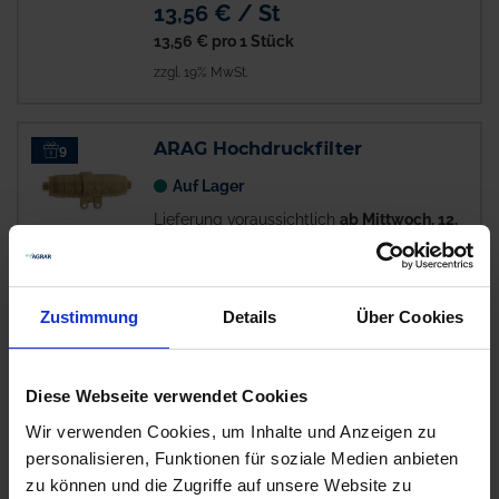
13,56 € / St
13,56 €
pro 1 Stück
zzgl. 19% MwSt.
ARAG Hochdruckfilter
9
Auf Lager
Lieferung voraussichtlich
ab Mittwoch, 12.
August 2026
95,84 € / St
95,84 €
pro 1 Stück
Zustimmung
Details
Über Cookies
zzgl. 19% MwSt.
Diese Webseite verwendet Cookies
ARAG Filtereinsatz
3
Wir verwenden Cookies, um Inhalte und Anzeigen zu
personalisieren, Funktionen für soziale Medien anbieten
Verfügbar
zu können und die Zugriffe auf unsere Website zu
Lieferung voraussichtlich ab 22.10.26