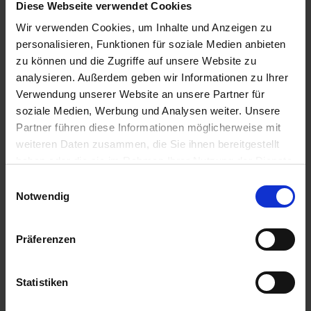
Diese Webseite verwendet Cookies
Ertragsstabilität und Anpassungsfähigkeit an
unterschiedliche Anbaubedingungen. Hybridgerste zeichnet
Wir verwenden Cookies, um Inhalte und Anzeigen zu
sich durch ihre Robustheit gegenüber Krankheiten und ihre
personalisieren, Funktionen für soziale Medien anbieten
hohe Toleranz gegenüber ungünstigen
zu können und die Zugriffe auf unsere Website zu
Witterungsbedingungen aus. In unserem
analysieren. Außerdem geben wir Informationen zu Ihrer
landwirtschaftlichen Onlineshop finden Sie eine Auswahl an
Verwendung unserer Website an unsere Partner für
hochwertigem Hybridgerste-Saatgut, das sich ideal für
soziale Medien, Werbung und Analysen weiter. Unsere
verschiedene Standorte und Bedürfnisse eignet. Profitieren
Sie von den Vorteilen der Hybridgerste und sichern Sie sich
Partner führen diese Informationen möglicherweise mit
eine erfolgreiche Ernte mit erstklassigem Saatgut, das für
weiteren Daten zusammen, die Sie ihnen bereitgestellt
optimale Erträge sorgt.
haben oder die sie im Rahmen Ihrer Nutzung der Dienste
gesammelt haben.
Einwilligungsauswahl
Produkte vergleichen
Notwendig
Sie haben keine Artikel zum Vergleichen.
Präferenzen
Statistiken