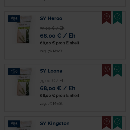
%
EMPFO
SY Heroo
6
75,00 € / Eh
68,00 € / Eh
68,00 €
pro 1 Einheit
zzgl. 7% MwSt.
%
EMPFO
SY Loona
6
75,00 € / Eh
68,00 € / Eh
68,00 €
pro 1 Einheit
zzgl. 7% MwSt.
%
EMPFO
SY Kingston
6