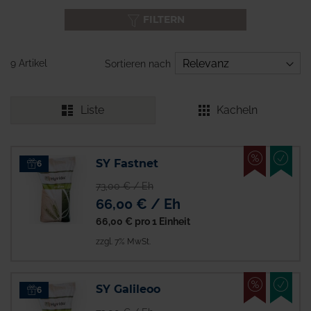
FILTERN
9 Artikel
Sortieren nach
Liste
Kacheln
%
EMPFO
SY Fastnet
6
73,00 € / Eh
66,00 € / Eh
66,00 €
pro 1 Einheit
zzgl. 7% MwSt.
%
EMPFO
SY Galileoo
6