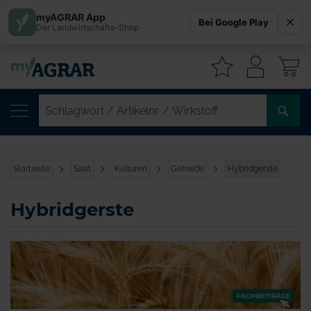
myAGRAR App
Bei Google Play
Der Landwirtschafts-Shop
W
SC
/
AR
/
Startseite
Saat
Kulturen
Getreide
Hybridgerste
WI
Hybridgerste