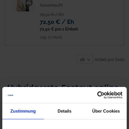
Ausverkauft!
79,50 € / Eh
72,50 € / Eh
72,50 €
pro 1 Einheit
zzgl. 7% MwSt.
Artikel pro Seite
Hybridgerste-Saatgut online
kaufen bei myAGRAR
Hybridgerste ist eine moderne Züchtung, die in der
Zustimmung
Details
Über Cookies
Landwirtschaft zunehmend an Bedeutung gewinnt. Diese
spezielle Gerstensorte vereint die besten Eigenschaften
verschiedener Gerstenlinien und bietet dadurch eine höhere