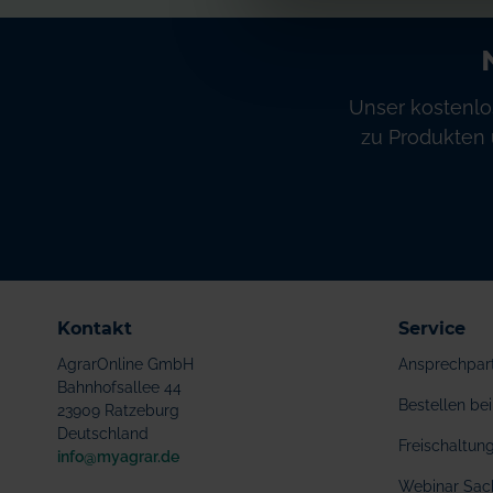
Unser kostenlo
zu Produkten 
Kontakt
Service
AgrarOnline GmbH
Ansprechpar
Bahnhofsallee 44
Bestellen b
23909 Ratzeburg
Deutschland
Freischaltu
info@myagrar.de
Webinar Sac