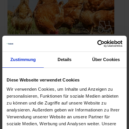
08.10.24 | Fachbeitrag
Mobilstallhaltung im Sommer
Zustimmung
Details
Über Cookies
Mobilställe sind in der Hühnerhaltung sehr beliebt. Sowohl
in der Direktvermarktung mit vielen Hühnern als auch in der
privaten Gartenhaltung. Die Vorteile sind offensichtlich.
Diese Webseite verwendet Cookies
Durch das regelmäßige Versetzen des Mobilstalls, steht den
Hühnern immer frisches Grünfutter zur Verfügung und die ...
Wir verwenden Cookies, um Inhalte und Anzeigen zu
personalisieren, Funktionen für soziale Medien anbieten
ZUM FACHBEITRAG
zu können und die Zugriffe auf unsere Website zu
analysieren. Außerdem geben wir Informationen zu Ihrer
Verwendung unserer Website an unsere Partner für
soziale Medien, Werbung und Analysen weiter. Unsere