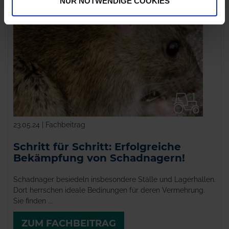
NUR NOTWENDIGE COOKIES
23.05.24 | Fachbeitrag
Schritt für Schritt: Erfolgreiche
Bekämpfung von Schadnagern!
Schadnager besiedeln insbesondere Ställe und Lagerhallen.
Dort herrschen ideale Bedinungen für deren Vermehrung.
Sie finden ...
ZUM FACHBEITRAG