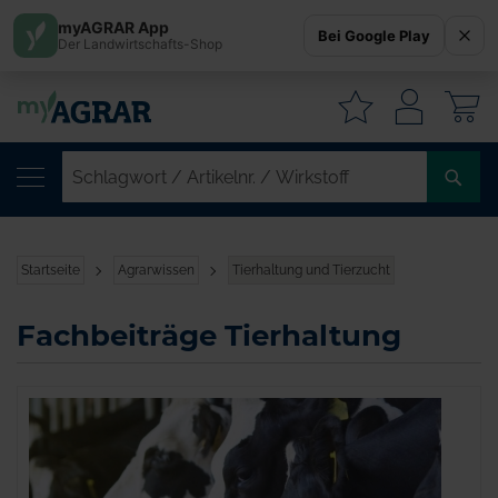
myAGRAR App
Bei Google Play
Der Landwirtschafts-Shop
W
SC
/
AR
/
Startseite
Agrarwissen
Tierhaltung und Tierzucht
WI
Fachbeiträge Tierhaltung