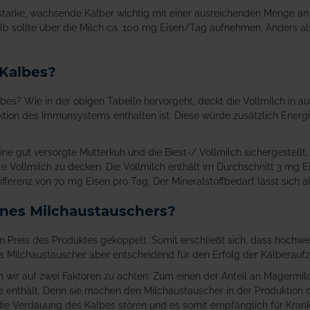
starke, wachsende Kälber wichtig mit einer ausreichenden Menge an
 Kalb sollte über die Milch ca. 100 mg Eisen/Tag aufnehmen. Anders a
 Kalbes?
bes? Wie in der obigen Tabelle hervorgeht, deckt die Vollmilch in 
tion des Immunsystems enthalten ist. Diese würde zusätzlich Energ
e gut versorgte Mutterkuh und die Biest-/ Vollmilch sichergestellt,
re Vollmilch zu decken. Die Vollmilch enthält im Durchschnitt 3 mg E
ferenz von 70 mg Eisen pro Tag. Der Mineralstoffbedarf lässt sich als
eines Milchaustauschers?
en Preis des Produktes gekoppelt. Somit erschließt sich, dass hochw
t des Milchaustauscher aber entscheidend für den Erfolg der Kälberauf
en wir auf zwei Faktoren zu achten: Zum einen der Anteil an Magermil
 enthält. Denn sie machen den Milchaustauscher in der Produktion deu
 die Verdauung des Kalbes stören und es somit empfänglich für Kran