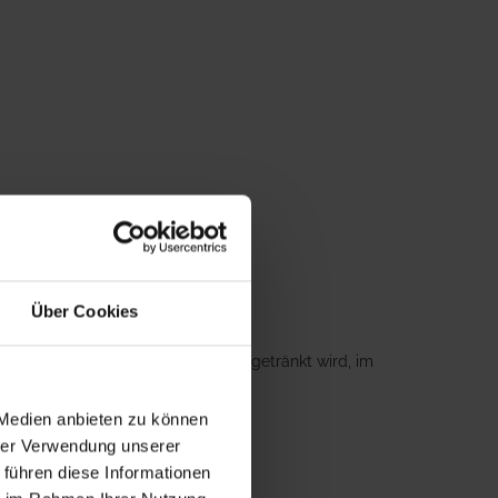
Über Cookies
ke oder nur mit Milchaustauscher getränkt wird, im
nde Milchkuh zu ermöglichen.
 Medien anbieten zu können
hrer Verwendung unserer
 führen diese Informationen
ORMI Kälbermilch ASS TRIGOSAL