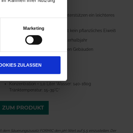
ie im Rahmen Ihrer Nutzung
23% Eiweiß, 18% Fett
natürliche Pflanzenextrakte unterstützen ein leichteres
Durchatmen
Marketing
50% Magermilchgehalt enthält kein pflanzliches Eiweiß
Einsatzschwerpunkt: das Winterhalbjahr
kann die Kälberaufzucht in alten Gebäuden
vereinfachen
OOKIES ZULASSEN
pH Wert: 5,9*
Anrührtemperatur: 15-45 °C
Konzentration + 1,0 Liter Wasser: 140-160g
Tränktemperatur: 15-39°C*
ZUM PRODUKT
 mit dem Säuerungszusatz FORMIC den pH-Wert auf 5,5 einzustellen. Der