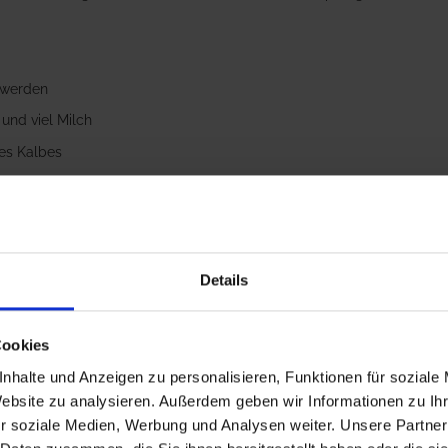
t werden
und viel Milch
es Kalbes
t
durch Säure
somit höhere Erlöse
Details
en Hof als „Königsweg“ empfunden wird. Ob eine reine Vollmilchträn
Cookies
iesem die optimale Grundlage für das Leben als effiziente und gesu
nhalte und Anzeigen zu personalisieren, Funktionen für soziale
im Überblick
Website zu analysieren. Außerdem geben wir Informationen zu I
r soziale Medien, Werbung und Analysen weiter. Unsere Partner
N