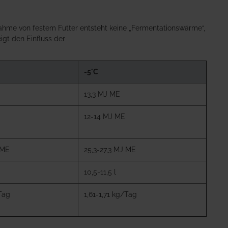
ahme von festem Futter entsteht keine „Fermentationswärme“,
gt den Einfluss der
-5°C
13,3 MJ ME
12-14 MJ ME
 ME
25,3-27,3 MJ ME
10,5-11,5 l
Tag
1,61-1,71 kg/Tag