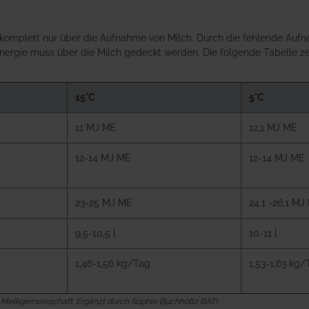
komplett nur über die Aufnahme von Milch. Durch die fehlende Aufn
ergie muss über die Milch gedeckt werden. Die folgende Tabelle zei
15°C
5°C
11 MJ ME
12,1 MJ ME
12-14 MJ ME
12-14 MJ ME
23-25 MJ ME
24,1 -26,1 MJ
9,5-10,5 l
10-11 l
1,46-1,56 kg/Tag
1,53-1,63 kg/
er Melkgemeinschaft. Ergänzt durch Sophie Buchholtz BAT)