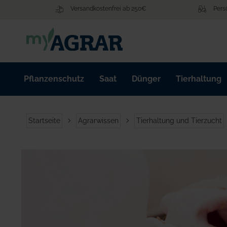
Zum
Versandkostenfrei ab 250€
Pers
Inhalt
springen
Pflanzenschutz
Saat
Dünger
Tierhaltung
Startseite
Agrarwissen
Tierhaltung und Tierzucht