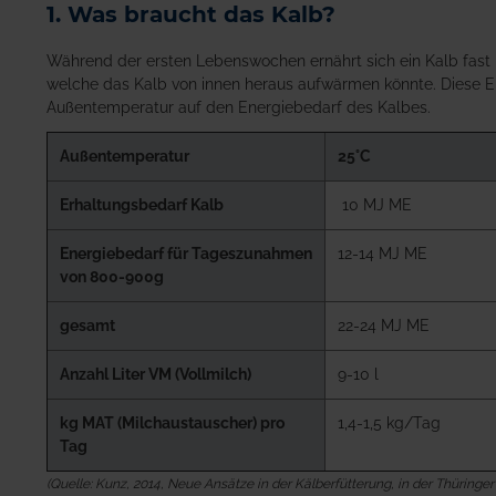
1. Was braucht das Kalb?
Während der ersten Lebenswochen ernährt sich ein Kalb fast 
welche das Kalb von innen heraus aufwärmen könnte. Diese En
Außentemperatur auf den Energiebedarf des Kalbes.
Außentemperatur
25°C
Erhaltungsbedarf Kalb
10 MJ ME
Energiebedarf für Tageszunahmen
12-14 MJ ME
von 800-900g
gesamt
22-24 MJ ME
Anzahl Liter VM (Vollmilch)
9-10 l
kg MAT (Milchaustauscher) pro
1,4-1,5 kg/Tag
Tag
(Quelle: Kunz, 2014, Neue Ansätze in der Kälberfütterung, in der Thüring