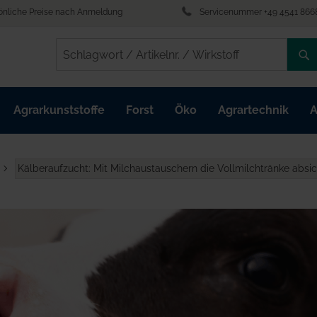
önliche Preise nach Anmeldung
Servicenummer +49 4541 866
/
/
Agrarkunststoffe
Forst
Öko
Agrartechnik
A
Kälberaufzucht: Mit Milchaustauschern die Vollmilchtränke absic