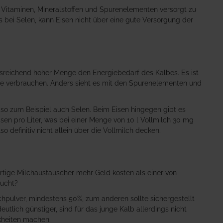
 Vitaminen, Mineralstoffen und Spurenelementen versorgt zu
ls bei Selen, kann Eisen nicht über eine gute Versorgung der
ausreichend hoher Menge den Energiebedarf des Kalbes. Es ist
ie verbrauchen. Anders sieht es mit den Spurenelementen und
 so zum Beispiel auch Selen. Beim Eisen hingegen gibt es
isen pro Liter, was bei einer Menge von 10 l Vollmilch 30 mg
o definitiv nicht allein über die Vollmilch decken.
ertige Milchaustauscher mehr Geld kosten als einer von
zucht?
chpulver, mindestens 50%, zum anderen sollte sichergestellt
tlich günstiger, sind für das junge Kalb allerdings nicht
kheiten machen.