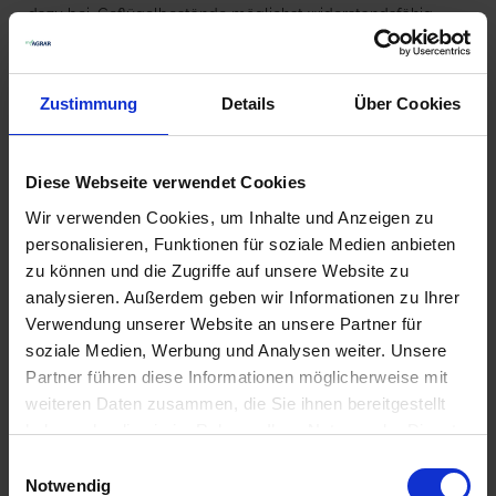
dazu bei, Geflügelbestände möglichst widerstandsfähig
durch die Herausforderungen der Herbstmonate zu führen.
Zustimmung
Details
Über Cookies
1
Diese Webseite verwendet Cookies
Wir verwenden Cookies, um Inhalte und Anzeigen zu
personalisieren, Funktionen für soziale Medien anbieten
zu können und die Zugriffe auf unsere Website zu
analysieren. Außerdem geben wir Informationen zu Ihrer
Verwendung unserer Website an unsere Partner für
DOSTO Liquid
soziale Medien, Werbung und Analysen weiter. Unsere
Partner führen diese Informationen möglicherweise mit
43,50 €
/
1 l
weiteren Daten zusammen, die Sie ihnen bereitgestellt
haben oder die sie im Rahmen Ihrer Nutzung der Dienste
zzgl. 7% MwSt.
,
zzgl.
Versandkosten
gesammelt haben.
Einwilligungsauswahl
Notwendig
ZUM PRODUKT