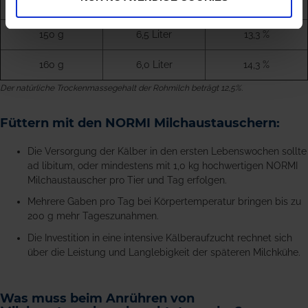
140 g
7,0 Liter
12,5 %
150 g
6,5 Liter
13,3 %
160 g
6,0 Liter
14,3 %
Der natürliche Trockenmassegehalt der Rohmilch beträgt 12,5%.
Füttern mit den NORMI Milchaustauschern:
Die Versorgung der Kälber in den ersten Lebenswochen sollte
ad libitum, oder mindestens mit 1,0 kg hochwertigen NORMI
Milchaustauscher pro Tier und Tag erfolgen.
Mehrere Gaben pro Tag bei Körpertemperatur bringen bis zu
200 g mehr Tageszunahmen.
Die Investition in eine intensive Kälberaufzucht rechnet sich
über die Leistung und Langlebigkeit der späteren Milchkühe.
Was muss beim Anrühren von