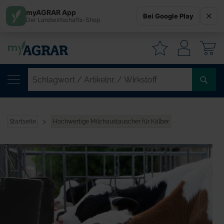
myAGRAR App
Bei Google Play
Der Landwirtschafts-Shop
W
SC
/
AR
/
Startseite
Hochwertige Milchaustauscher für Kälber
WI