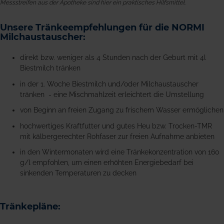
Messstreifen aus der Apotheke sind hier ein praktisches Hilfsmittel.
Unsere Tränkeempfehlungen für die NORMI
Milchaustauscher:
direkt bzw. weniger als 4 Stunden nach der Geburt mit 4l
Biestmilch tränken
in der 1. Woche Biestmilch und/oder Milchaustauscher
tränken - eine Mischmahlzeit erleichtert die Umstellung
von Beginn an freien Zugang zu frischem Wasser ermöglichen
hochwertiges Kraftfutter und gutes Heu bzw. Trocken-TMR
mit kälbergerechter Rohfaser zur freien Aufnahme anbieten
in den Wintermonaten wird eine Tränkekonzentration von 160
g/l empfohlen, um einen erhöhten Energiebedarf bei
sinkenden Temperaturen zu decken
Tränkepläne: