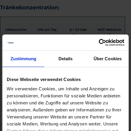
Tränkekonzentration:
Lebenswoche
Liter pro Tag
g + 1,0 Liter
MAT-Verbrauch
Wasser
g / Tag
Geburt
4
-
Biestmilch
Zustimmung
Details
Über Cookies
1. Woche
8
150
1064
2. Woche
10
150
1330
Diese Webseite verwendet Cookies
Wir verwenden Cookies, um Inhalte und Anzeigen zu
3. Woche
10
150
1330
personalisieren, Funktionen für soziale Medien anbieten
zu können und die Zugriffe auf unsere Website zu
4. Woche
10
150
1330
analysieren. Außerdem geben wir Informationen zu Ihrer
Verwendung unserer Website an unsere Partner für
5. Woche
9
150
1197
soziale Medien, Werbung und Analysen weiter. Unsere
6. Woche
8
150
1064
Partner führen diese Informationen möglicherweise mit