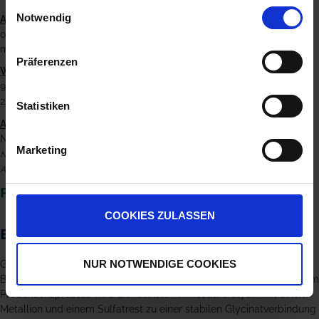
Einwilligungsauswahl
Notwendig
Anwendungszeitpunkt:
02.06. bis 29.09.2023
max. 2 Anwendungen
Präferenzen
Wirkstoffe:
90 g/la Metaconazol
250 g/l Prothioconazol
Statistiken
Auflagen:
NW 607: 90% = 20m, NW 706,
Marketing
NT Auflage: auf derselben Fläche in den drei folgenden Kalenderjahren keine
Anwendung von kupferhaltigen Mitteln
FUNGURAN PROGRESS
COOKIES ZULASSEN
Blattdüngung in Zuckerrüben
NUR NOTWENDIGE COOKIES
GreenOn Zuckerrübe ist Teil einer neuen Generation von
Blattdüngern. Diese Produkte basieren auf Glycinatverbindungen. Im
Produktionsprozess wird die kleinste Aminosäure Glycin mit einem
Metallion und einem Sulfatrest zu einer stabilen Glycinatverbindung