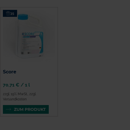
35
Score
70,71 €
/
1 l
zzgl. 19% MwSt.
,
zzgl.
Versandkosten
ZUM PRODUKT