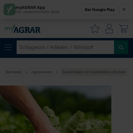
myAGRAR App
Bei Google Play
Der Landwirtschafts-Shop
W
SC
/
AR
/
Startseite
Agrarwissen
Zuckerrüben vor Krankheiten schützen
WI