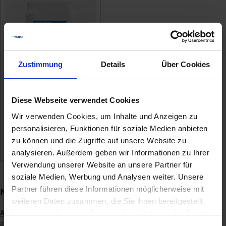
Zustimmung
Details
Über Cookies
Funguran progress
Diese Webseite verwendet Cookies
19,40 €
/
1 kg
Wir verwenden Cookies, um Inhalte und Anzeigen zu
zzgl. 19% MwSt.
,
zzgl.
personalisieren, Funktionen für soziale Medien anbieten
Versandkosten
zu können und die Zugriffe auf unsere Website zu
ZUM PRODUKT
analysieren. Außerdem geben wir Informationen zu Ihrer
Verwendung unserer Website an unsere Partner für
soziale Medien, Werbung und Analysen weiter. Unsere
Partner führen diese Informationen möglicherweise mit
Notfallzulassung B
weiteren Daten zusammen, die Sie ihnen bereitgestellt
haben oder die sie im Rahmen Ihrer Nutzung der Dienste
Aufwandmenge:
2,25 kg/ha Funguran Progress
gesammelt haben.