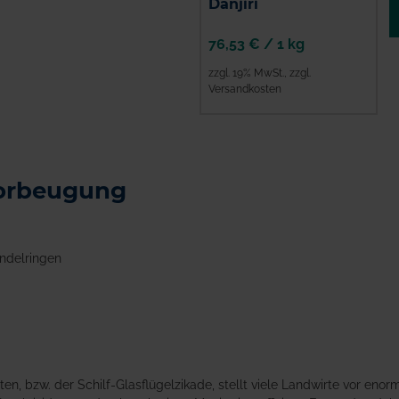
Danjiri
76,53 €
/
1 kg
zzgl. 19% MwSt.
,
zzgl.
Versandkosten
ZUM PRODUKT
Vorbeugung
ndelringen
, bzw. der Schilf-Glasflügelzikade, stellt viele Landwirte vor enor