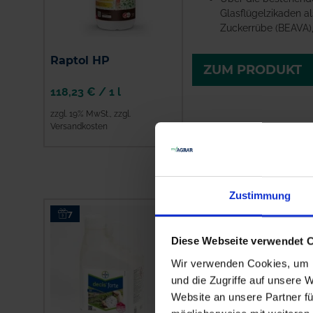
Glasflügelzikaden a
Zuckerrübe (BEAVA),
Raptol HP
ZUM PRODUKT
118,23 €
/
1 l
zzgl. 19% MwSt.
,
zzgl.
Versandkosten
ZUM PRODUKT
Zustimmung
Decis forte
7
Wirkstoff: Deltameth
Diese Webseite verwendet 
Zeitraum der Notfal
Wir verwenden Cookies, um I
29.07.2026
und die Zugriffe auf unsere 
Über die bestehend
Website an unsere Partner fü
Glasflügelzikaden a