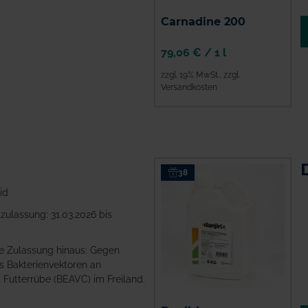
Carnadine 200
79,06 €
/
1 l
zzgl. 19% MwSt.
,
zzgl.
Versandkosten
ZUM PRODUKT
G
38
id
zulassung: 31.03.2026 bis
e Zulassung hinaus: Gegen
ls Bakterienvektoren an
 Futterrübe (BEAVC) im Freiland.