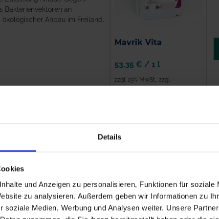
ls Bakterienvektoren an
 ökologischer Anbau im Freiland.
Mavrik Vita
53,35 €
/
1 l
zzgl. 19% MwSt.
,
zzgl.
Versandkosten
ZUM PRODUKT
Details
9
rin
Cookies
lzulassung: 01.04.2026 bis
nhalte und Anzeigen zu personalisieren, Funktionen für soziale
Website zu analysieren. Außerdem geben wir Informationen zu I
e Zulassung hinaus: gegen
r soziale Medien, Werbung und Analysen weiter. Unsere Partner
ls Bakterienvektoren an