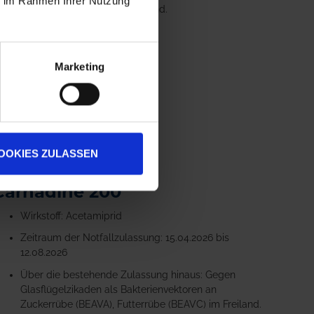
ie im Rahmen Ihrer Nutzung
Zuckerrübe (BEAVA) im Freiland.
ZUM PRODUKT
Marketing
OOKIES ZULASSEN
Carnadine 200
Wirkstoff: Acetamiprid
Zeitraum der Notfallzulassung: 15.04.2026 bis
12.08.2026
Über die bestehende Zulassung hinaus: Gegen
Glasflügelzikaden als Bakterienvektoren an
Zuckerrübe (BEAVA), Futterrübe (BEAVC) im Freiland.