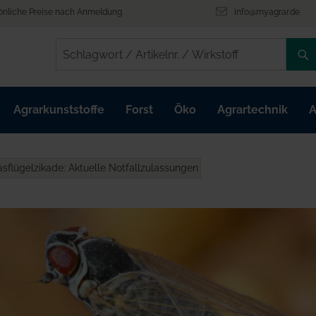
önliche Preise nach Anmeldung
info@myagrar.de
/
/
Agrarkunststoffe
Forst
Öko
Agrartechnik
A
asflügelzikade: Aktuelle Notfallzulassungen