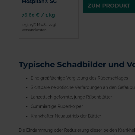
Mospilan® SG
ZUM PRODUKT
76,60 €
/
1 kg
zzgl. 19% MwSt.
,
zzgl.
Versandkosten
ZUM PRODUKT
Typische Schadbilder und 
Eine großflächige Vergilbung des Rübenschlages
Sichtbare nekrotische Verfärbungen an den Gefäßbü
Lanzettlich geformte, junge Rübenblätter
Gummiartige Rübenkörper
Krankhafter Neuaustrieb der Blätter
Die Eindämmung oder Reduzierung dieser beiden Krankheiten