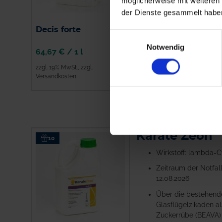
möglicherweise mit weiteren
Zuckerrübe (BEAVA) 
der Dienste gesammelt habe
Decis forte
ZUM PRODUKT
Einwilligungsauswahl
Notwendig
64,67 €
/
1 l
zzgl. 19% MwSt.
,
zzgl.
Versandkosten
ZUM PRODUKT
Karate Zeon
10
Wirkstoff: lambda-C
Zeitraum der Notfall
12.08.2026
Über die bestehend
Glasflügelzikaden a
Zuckerrübe (BEAVA) 