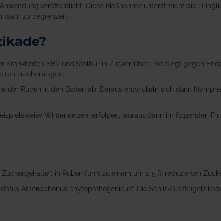
 Anwendung veröffentlicht. Diese Maßnahme unterstreicht die Dringli
irksam zu begrenzen.
lzikade?
der Krankheiten SBR und Stolbur in Zuckerrüben. Sie fliegt gegen En
eiten zu übertragen.
Nähe der Rüben in den Boden ab. Daraus entwickeln sich dann Nymp
beispielsweise Winterweizen, erfolgen, woraus dann im folgenden Fr
uckergehalte“) in Rüben führt zu einem um 2-5 % reduzierten Zucke
datus Arsenophonus phytopathogenicus“. Die Schilf-Glasflügelzikade