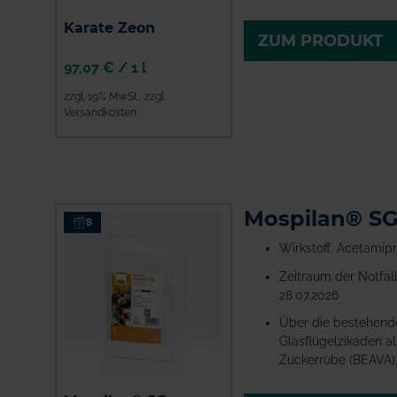
Karate Zeon
ZUM PRODUKT
97,07 €
/
1 l
zzgl. 19% MwSt.
,
zzgl.
Versandkosten
ZUM PRODUKT
Mospilan® S
8
Wirkstoff: Acetamipr
Zeitraum der Notfall
28.07.2026
Über die bestehend
Glasflügelzikaden a
Zuckerrübe (BEAVA),