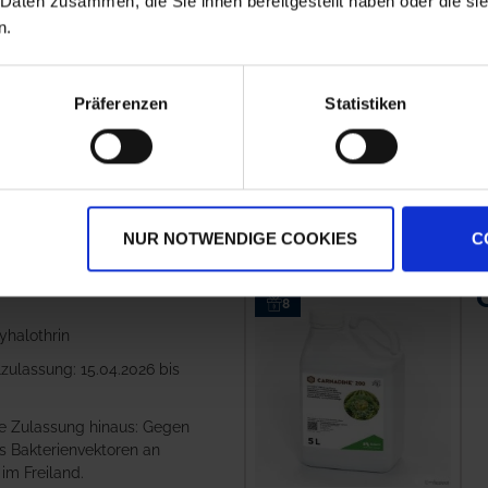
 Daten zusammen, die Sie ihnen bereitgestellt haben oder die s
im Freiland.
n.
Sivanto Prime
Präferenzen
Statistiken
99,73 €
/
1 l
zzgl. 19% MwSt.
,
zzgl.
Versandkosten
ZUM PRODUKT
NUR NOTWENDIGE COOKIES
C
8
yhalothrin
zulassung: 15.04.2026 bis
e Zulassung hinaus: Gegen
ls Bakterienvektoren an
im Freiland.