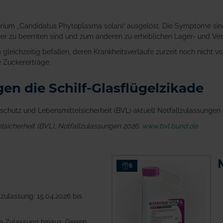
rium „Candidatus Phytoplasma solani“ ausgelöst. Die Symptome sind 
er zu beernten sind und zum anderen zu erheblichen Lager- und Ve
leichzeitig befallen, deren Krankheitsverläufe zurzeit noch nicht vo
e Zuckererträge.
en die Schilf-Glasflügelzikade
schutz und Lebensmittelsicherheit (BVL) aktuell Notfallzulassunge
sicherheit (BVL),
Notfallzulassungen 2026,
www.bvl.bund.de
6
zulassung: 15.04.2026 bis
e Zulassung hinaus: Gegen