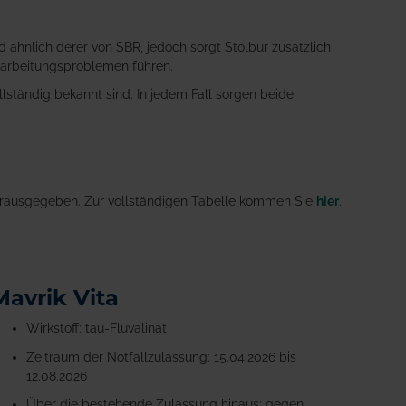
ähnlich derer von SBR, jedoch sorgt Stolbur zusätzlich
rarbeitungsproblemen führen.
llständig bekannt sind. In jedem Fall sorgen beide
n rausgegeben. Zur vollständigen Tabelle kommen Sie
hier
.
Mavrik Vita
Wirkstoff: tau-Fluvalinat
Zeitraum der Notfallzulassung: 15.04.2026 bis
12.08.2026
Über die bestehende Zulassung hinaus: gegen