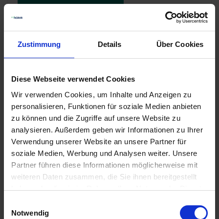
Zustimmung
Details
Über Cookies
Diese Webseite verwendet Cookies
Wir verwenden Cookies, um Inhalte und Anzeigen zu
personalisieren, Funktionen für soziale Medien anbieten
zu können und die Zugriffe auf unsere Website zu
analysieren. Außerdem geben wir Informationen zu Ihrer
Verwendung unserer Website an unsere Partner für
soziale Medien, Werbung und Analysen weiter. Unsere
12.03.2024 | Fachbeitrag
Partner führen diese Informationen möglicherweise mit
weiteren Daten zusammen, die Sie ihnen bereitgestellt
Futterrüben – Renaissance einer
haben oder die sie im Rahmen Ihrer Nutzung der Dienste
bewährten Kultur
gesammelt haben.
Einwilligungsauswahl
Anspruchsvoll sind Futterrüben hier nicht: Vom Flachland
Notwendig