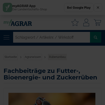
myAGRAR App
Bei Google Play
Der Landwirtschafts-Shop
W
SC
/
AR
/
Startseite
Agrarwissen
Rübenanbau
WI
Fachbeiträge zu Futter-,
Bioenergie- und Zuckerrüben