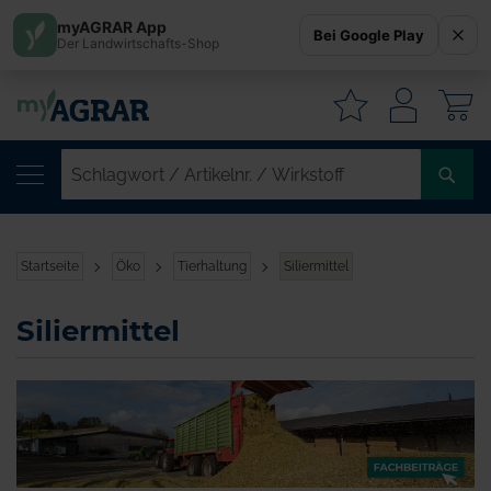
myAGRAR App
Bei Google Play
Der Landwirtschafts-Shop
W
SC
/
AR
/
Startseite
Öko
Tierhaltung
Siliermittel
WI
Siliermittel