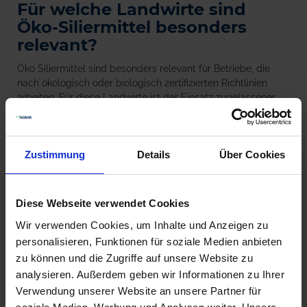
Für welche Landwirte sind
Öko-Siliermittel besonders
relevant?
Öko Siliermittel sind besonders relevant für Betriebe, die
nach ökologisch oder biologisch zertifizierten Richtlinien
arbeiten. Für diese Landwirte ist der Einsatz zugelassener
Siliermit-tel verpflichtend, um die Standards der
ökologischen Landwirtschaft einzuhalten. Darüber hinaus
gewinnen Öko-Lösungen auch für konventionelle Betriebe
Zustimmung
Details
Über Cookies
zunehmend an Bedeu-tung, die Wert auf nachhaltige
Produktion und hochwertige Silage legen. Gerade in Zeiten
steigender Anforderungen an Umwelt- und Klimaschutz
entscheiden sich immer mehr Landwirte bewusst für
Diese Webseite verwendet Cookies
biologisch basierte Siliermittel, um ihre Produktion im Silo
Wir verwenden Cookies, um Inhalte und Anzeigen zu
oder Fahrsilo zukunftssicher zu gestalten und gleichzeitig
personalisieren, Funktionen für soziale Medien anbieten
die Futterqualität zu optimieren.
zu können und die Zugriffe auf unsere Website zu
analysieren. Außerdem geben wir Informationen zu Ihrer
Produkte vergleichen
Verwendung unserer Website an unsere Partner für