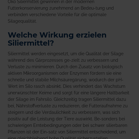
Öko Siliermittel gewinnen in der modernen
Futterkonservierung zunehmend an Bedeu-tung und
verbinden verschiedene Vorteile für die optimale
Silagequalität.
Welche Wirkung erzielen
Siliermittel?
Siliermittel werden eingesetzt, um die Qualität der Silage
während des Gärprozesses ge-zielt zu verbessern und
Verluste zu minimieren. Durch den Zusatz von biologisch
aktiven Mikroorganismen oder Enzymen fördern sie eine
schnelle und stabile Milchsäuregärung, wodurch der pH-
Wert im Silo rasch absinkt. Dies verhindert das Wachstum
unerwünschter Keime und sorgt für eine längere Haltbarkeit
der Silage im Fahrsilo. Gleichzeitig tragen Siliermittel dazu
bei, Nährstoffverluste zu reduzieren, die Futteraufnahme zu
steigern und die Verdaulichkeit zu verbessern, was sich
positiv auf die Leistung der Tiere auswirkt. Be-sonders bei
schwierigen Erntebedingungen oder bei schwer silierbaren
Pflanzen ist der Ein-satz von Siliermittel entscheidend, um
eine gleichbleibend hohe Qualität sicherzustellen.