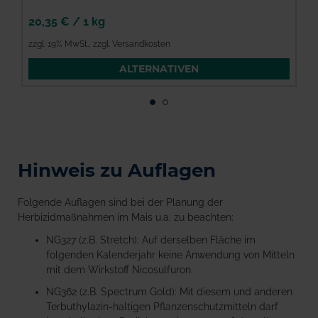
20,35 €
/
1 kg
2
zzgl. 19% MwSt.
,
zzgl. Versandkosten
z
ALTERNATIVEN
Hinweis zu Auflagen
Folgende Auflagen sind bei der Planung der
Herbizidmaßnahmen im Mais u.a. zu beachten:
NG327 (z.B. Stretch): Auf derselben Fläche im
folgenden Kalenderjahr keine Anwendung von Mitteln
mit dem Wirkstoff Nicosulfuron.
NG362 (z.B. Spectrum Gold): Mit diesem und anderen
Terbuthylazin-haltigen Pflanzenschutzmitteln darf