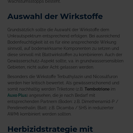
Wachstumsstopps besteht.
Auswahl der Wirkstoffe
Grundsätzlich sollte die Auswahl der Wirkstoffe dem
Unkrautspektrum entsprechend erfolgen. Bei ausreichend
Bodenfeuchtigkeit ist es für eine ansprechende Wirkung
sinnvoll, auf bodenwirksame Komponenten zu setzen und
diese sinnvoll mit Blattwirkstoffen zu kombinieren. Auch der
Gewässerschutz-Aspekt sollte, v.a. in grundwassersensiblen
Gebieten, nicht außer Acht gelassen werden.
Besonders die Wirkstoffe Terbuthylazin und Nicosulfuron
werden hier kritisch bewertet. Als gewässerschonend und
somit nachhaltig werden Triketone (z.B.
Tembotrione
im
Auxo Plus
) angesehen, die je nach Bedarf mit
entsprechenden Partnern (Boden: z.B. Dimethenamid-P /
Pendimethalin; Blatt: z.B. Dicamba / SHS in reduzierter
AWM) kombiniert werden sollten.
Herbizidstrategie mit