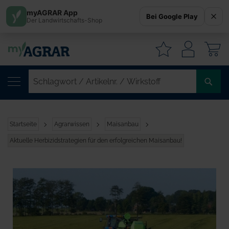
myAGRAR App
Bei Google Play
Der Landwirtschafts-Shop
W
SC
/
AR
/
Startseite
Agrarwissen
Maisanbau
WI
Aktuelle Herbizidstrategien für den erfolgreichen Maisanbau!