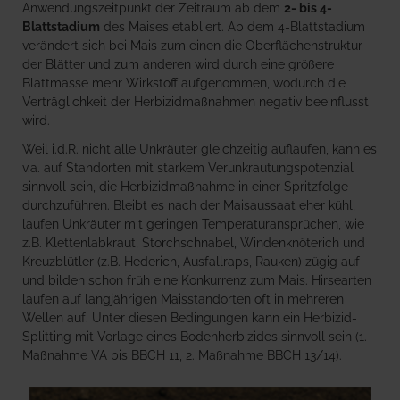
Anwendungszeitpunkt der Zeitraum ab dem
2- bis 4-
Blattstadium
des Maises etabliert. Ab dem 4-Blattstadium
verändert sich bei Mais zum einen die Oberflächenstruktur
der Blätter und zum anderen wird durch eine größere
Blattmasse mehr Wirkstoff aufgenommen, wodurch die
Verträglichkeit der Herbizidmaßnahmen negativ beeinflusst
wird.
Weil i.d.R. nicht alle Unkräuter gleichzeitig auflaufen, kann es
v.a. auf Standorten mit starkem Verunkrautungspotenzial
sinnvoll sein, die Herbizidmaßnahme in einer Spritzfolge
durchzuführen. Bleibt es nach der Maisaussaat eher kühl,
laufen Unkräuter mit geringen Temperaturansprüchen, wie
z.B. Klettenlabkraut, Storchschnabel, Windenknöterich und
Kreuzblütler (z.B. Hederich, Ausfallraps, Rauken) zügig auf
und bilden schon früh eine Konkurrenz zum Mais. Hirsearten
laufen auf langjährigen Maisstandorten oft in mehreren
Wellen auf. Unter diesen Bedingungen kann ein Herbizid-
Splitting mit Vorlage eines Bodenherbizides sinnvoll sein (1.
Maßnahme VA bis BBCH 11, 2. Maßnahme BBCH 13/14).