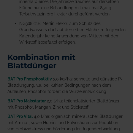
innerhalb eines Dreijahreszeitraumes auf derselben
Fläche nur eine Behandlung mit maximal 850 g
Terbuthylazin pro Hektar durchgeführt werden.
NG368 (z.B. Merlin Flexx): Zum Schutz des
Grundwassers darf auf derselben Fläche im folgenden
Kalenderjahr keine Anwendung von Mitteln mit dem
Wirkstoff Isoxaflutol erfolgen.
Kombination mit
Blattdünger
BAT Pro PhosphorAktiv
3,0 kg/ha: schnelle und günstige P-
Blattdüngung, v.a. bei kühlen Bedingungen nach dem
Auflaufen, Phosphor fördert die Wurzelentwicklung
BAT Pro Maisstarter
2,0 l/ha: teilchelatisierter Blattdünger
mit Phosphor, Mangan, Zink und Stickstoff
BAT Pro Vital
4,0 l/ha: organisch-mineralischer Blattdünger
mit Amino-, sowie Humin- und Fulvosäuren zur Reduktion
von Herbizidstress und Förderung der Jugendentwicklung