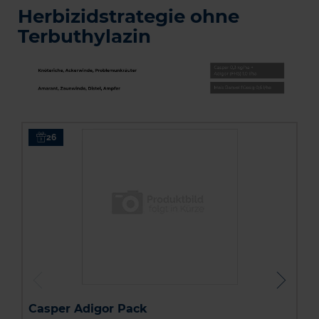
Herbizidstrategie ohne
Terbuthylazin
26
M
Casper Adigor Pack