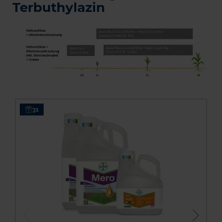
Terbuthylazin
31
S