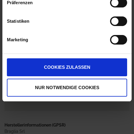
Präferenzen
Anmelden für Ihren persönlichen Preis
Statistiken
15,56 €
/
St
Marketing
15,56 €
pro 1 Stück
18,52 €
inkl. 19% MwSt.
,
zzgl. Versandkosten
Nicht lieferbar
COOKIES ZULASSEN
Ausverkauft
NUR NOTWENDIGE COOKIES
Jetzt 1 Ährenpunkt pro 1 Stück sichern.
Herstellerinformationen (GPSR)
Braglia Srl