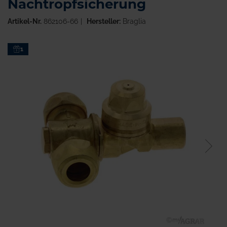
Nachtropfsicherung
Artikel-Nr.
862106-66
Hersteller:
Braglia
Zum
1
Ende
der
Bildgalerie
springen