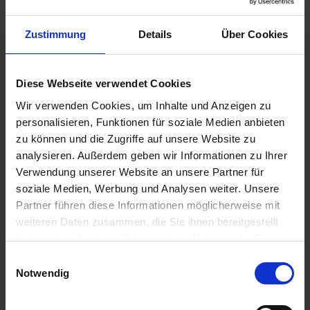
WARENKORB
WARENKORB
Zustimmung
Details
Über Cookies
Diese Webseite verwendet Cookies
Wir verwenden Cookies, um Inhalte und Anzeigen zu
personalisieren, Funktionen für soziale Medien anbieten
zu können und die Zugriffe auf unsere Website zu
analysieren. Außerdem geben wir Informationen zu Ihrer
Verwendung unserer Website an unsere Partner für
ARAG Einfach-
soziale Medien, Werbung und Analysen weiter. Unsere
Braglia Gestänge
Düsenhalter 400040
Partner führen diese Informationen möglicherweise mit
zzgl. MwSt.
zzgl. MwSt.
weiteren Daten zusammen, die Sie ihnen bereitgestellt
1,95 € / St
429,72 € / St
haben oder die sie im Rahmen Ihrer Nutzung der Dienste
gesammelt haben.
Einwilligungsauswahl
IN DEN
IN DEN
Notwendig
WARENKORB
WARENKORB