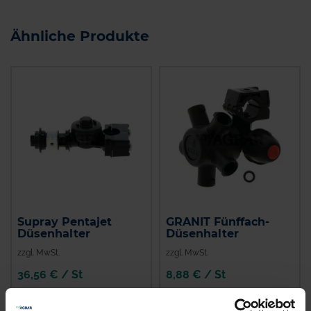
Ähnliche Produkte
Supray Pentajet
GRANIT Fünffach-
Düsenhalter
Düsenhalter
zzgl. MwSt.
zzgl. MwSt.
36,56 € / St
8,88 € / St
IN DEN
IN DEN