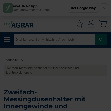
myAGRAR App
Bei Google Play
Der Landwirtschafts-Shop
W
SC
/
AR
/
Startseite
WI
Zweifach-Messingdüsenhalter mit Innengewinde und
Nachtropfsicherung
Zweifach-
Messingdüsenhalter mit
Innengewinde und