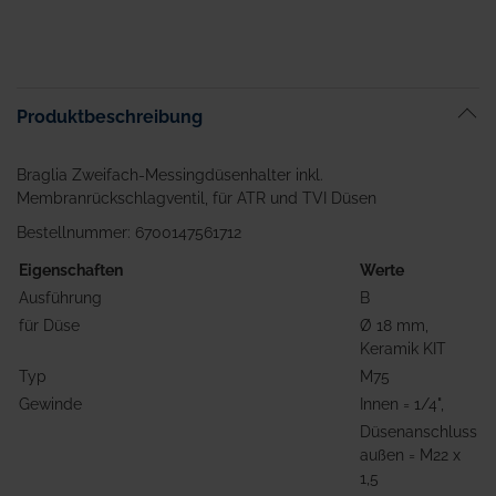
Zum
Anfang
der
Bildgalerie
springen
Produktbeschreibung
Braglia Zweifach-Messingdüsenhalter inkl.
Membranrückschlagventil, für ATR und TVI Düsen
Bestellnummer: 6700147561712
Eigenschaften
Werte
Ausführung
B
für Düse
Ø 18 mm,
Keramik KIT
Typ
M75
Gewinde
Innen = 1/4",
Düsenanschluss
außen = M22 x
1,5