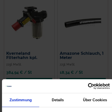
Kverneland
Amazone Schlauch, 1
Filterhahn kpl.
Meter
zzgl. MwSt.
zzgl. MwSt.
384,94 € / St
18,34 € / St
IN DEN
IN DEN
WARENKORB
WARENKORB
Zustimmung
Details
Über Cookies
Anmelden für Ihren persönlichen Preis