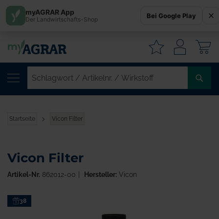
myAGRAR App
Bei Google Play
Der Landwirtschafts-Shop
W
SC
/
AR
/
Startseite
Vicon Filter
WI
Vicon Filter
Artikel-Nr.
862012-00
Hersteller:
Vicon
Zum
38
Ende