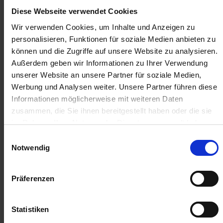
Diese Webseite verwendet Cookies
382,76 €
/
St
Wir verwenden Cookies, um Inhalte und Anzeigen zu
personalisieren, Funktionen für soziale Medien anbieten zu
382,76 €
pro 1 Stück
können und die Zugriffe auf unsere Website zu analysieren.
455,48 €
inkl. 19% MwSt.
,
zzgl. Versandkosten
Außerdem geben wir Informationen zu Ihrer Verwendung
unserer Website an unsere Partner für soziale Medien,
Auf Lager
Werbung und Analysen weiter. Unsere Partner führen diese
Lieferung voraussichtlich
ab Montag, 17. August 2026
Informationen möglicherweise mit weiteren Daten
zusammen, die Sie ihnen bereitgestellt haben oder die sie
im Rahmen Ihrer Nutzung der Dienste gesammelt haben.
Menge
Einwilligungsauswahl
QTY_CONTROL_DECREASE
QTY_CONTROL_INCR
IN DEN WARENKORB
Notwendig
Jetzt 38 Ährenpunkte pro 1 Stück sichern.
Präferenzen
Statistiken
ZUR VERGLEICHSLISTE HINZUFÜGEN