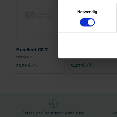
Einwilligungsauswahl
Notwendig
Exzellent CS-7
Proagro Netzmittel
zzgl. MwSt.
zzgl. MwSt.
33,70 € / l
31,97 € / l
IN DEN
WARENKORB
Persönliche Preise nach Anmeldung
Ve