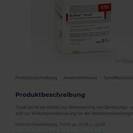
Zum
Anfang
Produktbeschreibung
Anwenderhinweis
Spezifikationen
der
Bildgalerie
springen
Produktbeschreibung
Trend 90 ist ein Additiv zur Verbesserung von Benetzungs- 
sich zur Wirkungsverbesserung für die Herbizidanwendungen 
Gebrauchsanweisung_Trend 90_2018-2-13.pdf