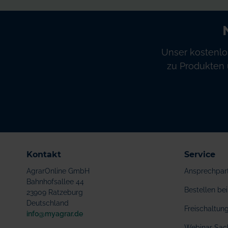
Unser kostenlo
zu Produkten 
Kontakt
Service
AgrarOnline GmbH
Ansprechpar
Bahnhofsallee 44
Bestellen b
23909 Ratzeburg
Deutschland
Freischaltu
info@myagrar.de
Webinar Sac