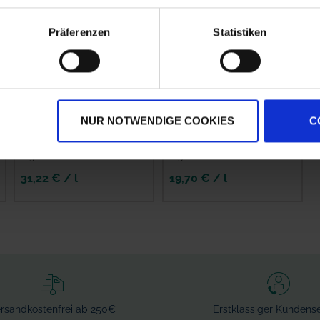
Präferenzen
Statistiken
NUR NOTWENDIGE COOKIES
C
Karibu
Zentero SPR
zzgl. MwSt.
zzgl. MwSt.
31,22 € / l
19,70 € / l
IN DEN
WARENKORB
rsandkostenfrei ab 250€
Erstklassiger Kundense