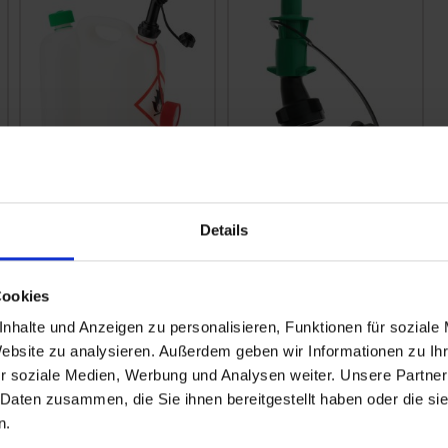
Kombikanister
Kettenöl Sicherheits-
Kraftstoff + Kettenöl
Einfüllsystem für
für Motorsäge
Kombikanister
Details
zzgl. MwSt.
zzgl. MwSt.
21,94 € / St
16,30 € / St
Cookies
IN DEN
IN DEN
nhalte und Anzeigen zu personalisieren, Funktionen für soziale
WARENKORB
WARENKORB
Website zu analysieren. Außerdem geben wir Informationen zu I
r soziale Medien, Werbung und Analysen weiter. Unsere Partner
 Daten zusammen, die Sie ihnen bereitgestellt haben oder die s
n.