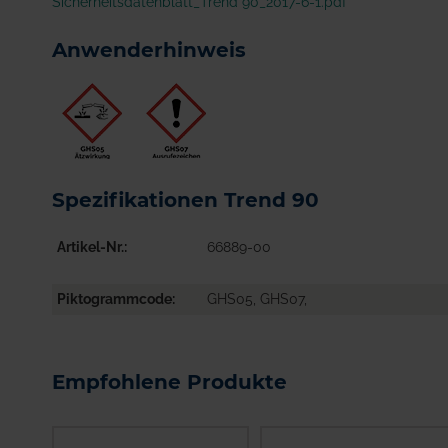
Sicherheitsdatenblatt_Trend 90_2017-6-1.pdf
Anwenderhinweis
Spezifikationen Trend 90
Artikel-Nr.
66889-00
Piktogrammcode
GHS05, GHS07,
Empfohlene Produkte