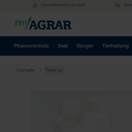
Zum
Versandkostenfrei ab 250€
Pers
Inhalt
springen
Pflanzenschutz
Saat
Dünger
Tierhaltung
Startseite
Trend 90
Zum
Ende
der
Bildgalerie
springen