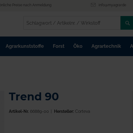
önliche Preise nach Anmeldung
info@myagrar.de
/
/
Agrarkunststoffe
Forst
Öko
Agrartechnik
A
Trend 90
Artikel-Nr.
66889-00
Hersteller:
Corteva