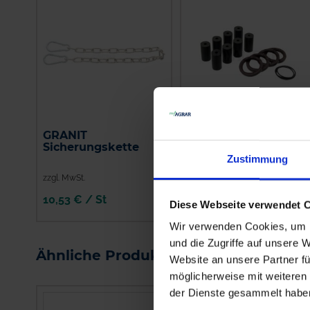
GRANIT
GRANIT
Sicherungskette
Reparatursatz
Zustimmung
zzgl. MwSt.
zzgl. MwSt.
10,53 € / St
70,95 € / St
Diese Webseite verwendet 
IN DEN
IN DEN
Wir verwenden Cookies, um I
WARENKORB
WARENKORB
und die Zugriffe auf unsere 
Ähnliche Produkte
Website an unsere Partner fü
möglicherweise mit weiteren
der Dienste gesammelt habe