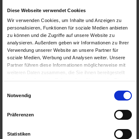
Diese Webseite verwendet Cookies
Wir verwenden Cookies, um Inhalte und Anzeigen zu
Injektor-
Lechler Antidrift-
personalisieren, Funktionen für soziale Medien anbieten
Flachstrahldüse 110
Düse AD 90 Grad
zu können und die Zugriffe auf unsere Website zu
Grad
Keramik
analysieren. Außerdem geben wir Informationen zu Ihrer
zzgl. MwSt.
zzgl. MwSt.
Verwendung unserer Website an unsere Partner für
34,57 € / St
9,23 € / St
soziale Medien, Werbung und Analysen weiter. Unsere
Partner führen diese Informationen möglicherweise mit
ZUM PRODUKT
ZUM PRODUKT
weiteren Daten zusammen, die Sie ihnen bereitgestellt
haben oder die sie im Rahmen Ihrer Nutzung der Dienste
gesammelt haben.
Einwilligungsauswahl
Anmelden für Ihren persönlichen Preis
Notwendig
8,87 €
/
St
Präferenzen
8,87 €
pro 1 Stück
Statistiken
10,56 €
inkl. 19% MwSt.
,
zzgl. Versandkosten