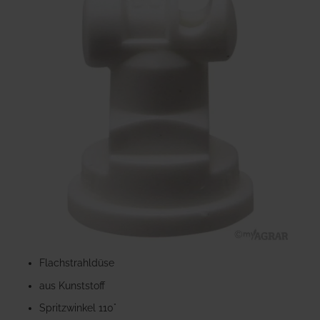
Ende
der
Bildgalerie
springen
Zum
Anfang
Flachstrahldüse
der
aus Kunststoff
Bildgalerie
springen
Spritzwinkel 110°