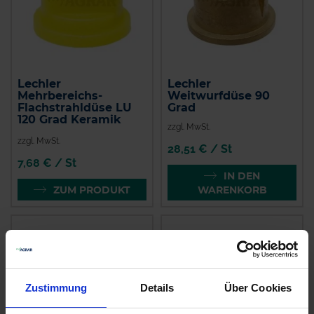
Lechler
Lechler
Mehrbereichs-
Weitwurfdüse 90
Flachstrahldüse LU
Grad
120 Grad Keramik
zzgl. MwSt.
zzgl. MwSt.
28,51 € / St
7,68 € / St
IN DEN
ZUM PRODUKT
WARENKORB
Zustimmung
Details
Über Cookies