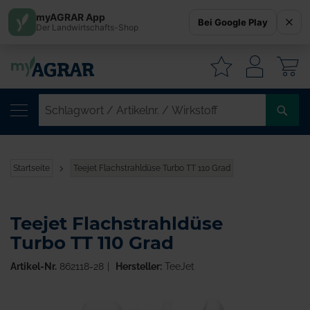
myAGRAR App
Bei Google Play
Der Landwirtschafts-Shop
W
SC
/
AR
/
Startseite
Teejet Flachstrahldüse Turbo TT 110 Grad
WI
Teejet Flachstrahldüse
Turbo TT 110 Grad
Artikel-Nr.
862118-28
Hersteller:
TeeJet
Zum