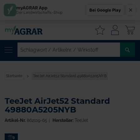
myAGRAR App
Bei Google Play
Der Landwirtschafts-Shop
W
SC
/
AR
/
Startseite
TeeJet AirJet52 Standard 49880A5205NYB
WI
TeeJet AirJet52 Standard
49880A5205NYB
Artikel-Nr.
862119-65
Hersteller:
TeeJet
Zum
9