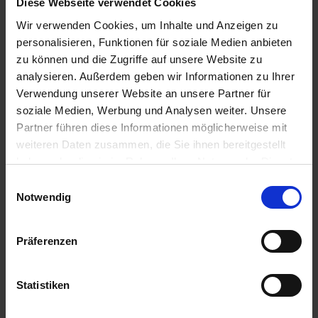
Diese Webseite verwendet Cookies
zzgl. MwSt.
zzgl. MwSt.
Wir verwenden Cookies, um Inhalte und Anzeigen zu
7,68 € / St
9,23 € / St
personalisieren, Funktionen für soziale Medien anbieten
zu können und die Zugriffe auf unsere Website zu
ZUM PRODUKT
ZUM PRODUKT
analysieren. Außerdem geben wir Informationen zu Ihrer
Verwendung unserer Website an unsere Partner für
soziale Medien, Werbung und Analysen weiter. Unsere
Anmelden für Ihren persönlichen Preis
Partner führen diese Informationen möglicherweise mit
weiteren Daten zusammen, die Sie ihnen bereitgestellt
95,76 €
/
St
haben oder die sie im Rahmen Ihrer Nutzung der Dienste
gesammelt haben.
Einwilligungsauswahl
Notwendig
95,76 €
pro 1 Stück
113,95 €
inkl. 19% MwSt.
,
zzgl. Versandkosten
Präferenzen
Verfügbar
Lieferung voraussichtlich ab 20.08.26
Statistiken
Menge