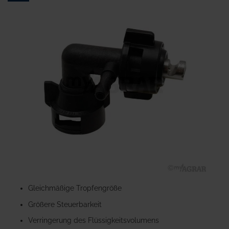
Ende
der
Bildgalerie
springen
Zum
Anfang
Gleichmäßige Tropfengröße
der
Größere Steuerbarkeit
Bildgalerie
springen
Verringerung des Flüssigkeitsvolumens