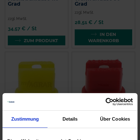
Grad
Grad
zzgl. MwSt.
zzgl. MwSt.
28,51 € / St
34,57 € / St
IN DEN
ZUM PRODUKT
WARENKORB
Zustimmung
Details
Über Cookies
Lechler
Lechler Antidrift-
Mehrbereichs-
Düse AD 90 Grad
Flachstrahldüse LU
Keramik
120 Grad Keramik