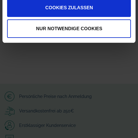
Herstellerinformationen (GPSR)
COOKIES ZULASSEN
Wilhelm Fricke SE
Zum Kreuzkamp 7
27404 Heeslingen
NUR NOTWENDIGE COOKIES
info@granit-parts.com
Persönliche Preise nach Anmeldung
Versandkostenfrei ab 250€
Erstklassiger Kundenservice