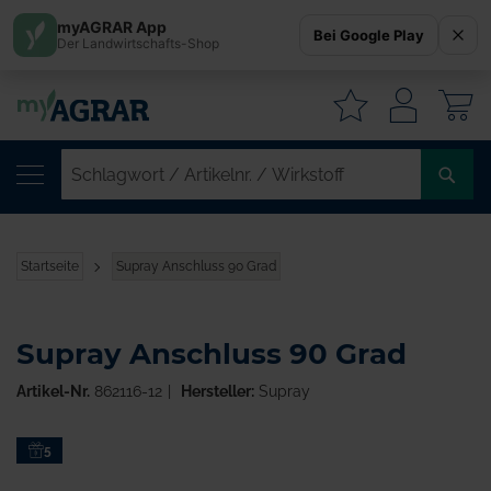
myAGRAR App
Bei Google Play
Der Landwirtschafts-Shop
W
SC
/
AR
/
Startseite
Supray Anschluss 90 Grad
WI
Supray Anschluss 90 Grad
Artikel-Nr.
862116-12
Hersteller:
Supray
Zum
5
Ende