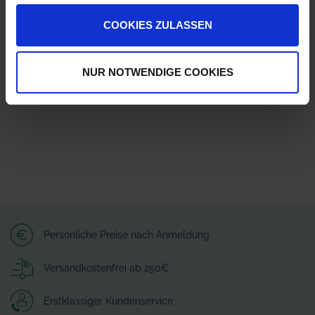
COOKIES ZULASSEN
Herstellerinformationen (GPSR)
Wilhelm Fricke SE
Zum Kreuzkamp 7
NUR NOTWENDIGE COOKIES
27404 Heeslingen
info@granit-parts.com
Persönliche Preise nach Anmeldung
Versandkostenfrei ab 250€
Erstklassiger Kundenservice