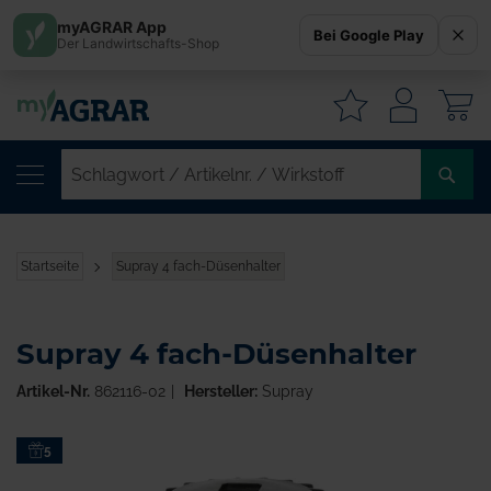
myAGRAR App
Bei Google Play
Der Landwirtschafts-Shop
W
SC
/
AR
/
Startseite
Supray 4 fach-Düsenhalter
WI
Supray 4 fach-Düsenhalter
Artikel-Nr.
862116-02
Hersteller:
Supray
Zum
5
Ende