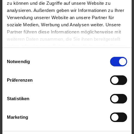
Anmelden für Ihren persönlichen Preis
zu können und die Zugriffe auf unsere Website zu
analysieren. Außerdem geben wir Informationen zu Ihrer
50,78 €
/
St
Verwendung unserer Website an unsere Partner für
soziale Medien, Werbung und Analysen weiter. Unsere
Partner führen diese Informationen möglicherweise mit
50,78 €
pro 1 Stück
weiteren Daten zusammen, die Sie ihnen bereitgestellt
60,43 €
inkl. 19% MwSt.
,
zzgl. Versandkosten
haben oder die sie im Rahmen Ihrer Nutzung der Dienste
gesammelt haben.
Einwilligungsauswahl
Auf Lager
Notwendig
Lieferung voraussichtlich
ab Donnerstag, 13. August 2026
Präferenzen
Menge
QTY_CONTROL_DECREASE
QTY_CONTROL_INCR
IN DEN WARENKORB
Statistiken
Jetzt 5 Ährenpunkte pro 1 Stück sichern.
Marketing
ZUR VERGLEICHSLISTE HINZUFÜGEN